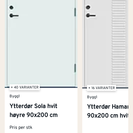
+ 40 VARIANTER
+ 16 VARIANTER
Bygg1
Bygg1
Ytterdør Sola hvit
Ytterdør Hamar
høyre 90x200 cm
90x200 cm hvit 
Kontakt oss
Pris per stk
Om Montér