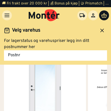
🚚 Fri frakt over 20 000 kr | 💰 Bonus på kjøp | 🤝 Prismatch | ⭐ 100% fornøyd garanti | 🏪 140 byggevarehus
Velg varehus
For lagerstatus og varehuspriser legg inn ditt
Dør
Ytterdør
postnummer her
Postnr