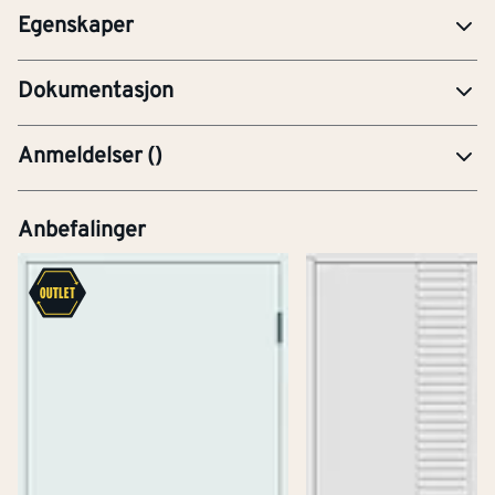
Egenskaper
YTE-Ytelseserklæring (CE-merking)
Dokumentasjon
Anmeldelser
(
)
Anbefalinger