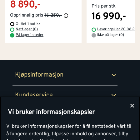
8 890,-
Pris per stk
Kjøpsbetingelser
Tjenester
Byggevarehus og åpningstider
16 990,-
Opprinnelig pris
16 250,-
Outlet 1 butikk
Betaling
Montér Klubb
Nettlager (0)
Leveringsklar 20.08.202
Prismatch
På lager 1 steder
Ikke på lager (0)
Netthandel
Medlemsavtaler
100% fornøydgaranti
Retur- og angrerettsskjema
Montér Bedrift
Ledige stillinger
Kjøpsinformasjon
Retur av EE-avfall
Personvern
Kundeservice
Våre kjøkkensentre
Vi bruker informasjonskapsler
Montér
Vi bruker informasjonskapsler for å få nettstedet vårt til
å fungere ordentlig, tilpasse innhold og annonser, tilby