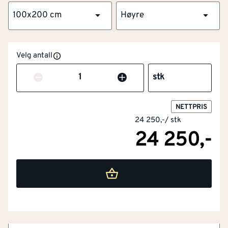
100x200 cm
Høyre
Velg antall
Antall
stk
NOBB
57030078
NETTPRIS
Artikkelnummer
101300018
24 250,-
/
stk
24 250,-
Flott overflate og kvistfri karm
Omramming av furu og laminert finér
Forsikringsgodkjent låssystem
Tre hengsler med bakkantsikring
Lang levetid og trygg bruk
Dørblad bredde
[mm]
925
Bygg1 Ytterdør Lier kombinerer moderne design med
glassfelt, høy kvalitet og gode isolerende egenskaper.