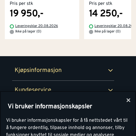
Pris per stk
Pris per stk
Kjøpsbetingelser
Tjenester
Byggevarehus og åpningstider
19 950,-
14 250,-
Betaling
Montér Klubb
Leveringsklar 20.08.2026
Leveringsklar 20.08.202
Prismatch
Ikke på lager (0)
Ikke på lager (0)
Netthandel
Medlemsavtaler
100% fornøydgaranti
Retur- og angrerettsskjema
Montér Bedrift
Ledige stillinger
Kjøpsinformasjon
Retur av EE-avfall
Personvern
Kundeservice
Våre kjøkkensentre
Vi bruker informasjonskapsler
Montér
Vi bruker informasjonskapsler for å få nettstedet vårt til
å fungere ordentlig, tilpasse innhold og annonser, tilby
funksjoner knyttet til sosiale medier og analysere