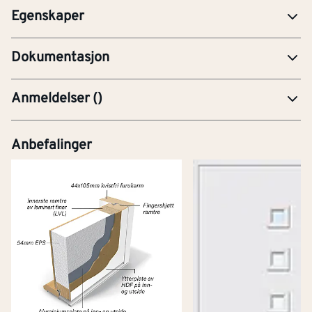
Egenskaper
YTE-Ytelseserklæring (CE-merking)
Dokumentasjon
Anmeldelser
(
)
Anbefalinger