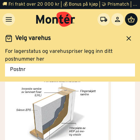
🚚 Fri frakt over 20 000 kr | 💰 Bonus på kjøp | 🤝 Prismatch | ⭐ 100% fornøyd garanti | 🏪 140 byggevarehus
Velg varehus
For lagerstatus og varehuspriser legg inn ditt
Dør
Ytterdør
postnummer her
Postnr