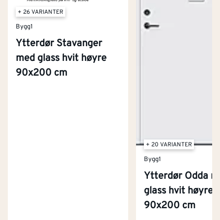
+ 26 VARIANTER
Bygg1
Ytterdør Stavanger
med glass hvit høyre
90x200 cm
+ 20 VARIANTER
Bygg1
Ytterdør Odda m
glass hvit høyre
Kontakt oss
90x200 cm
Om Montér