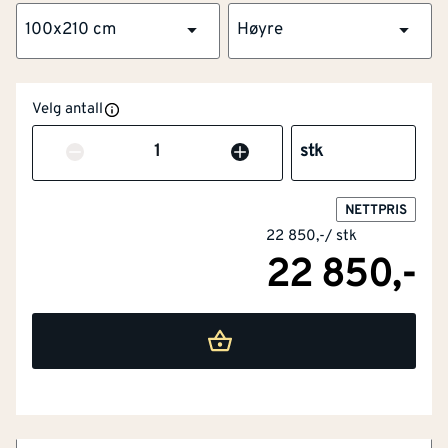
100x210 cm
Høyre
Velg antall
Antall
stk
NOBB
57747646
NETTPRIS
22 850,-
/
stk
Artikkelnummer
101301108
22 850,-
Flott overflate og kvistfri karm
Omramming av furu og laminert finér
Forsikringsgodkjent låssystem
Tre hengsler med bakkantsikring
Dørblad bredde
[mm]
925
Bygg1 Ytterdør Larvik med glass hvit i moderne design
med glass og god isolasjonsevne i høy kvalitet. Med