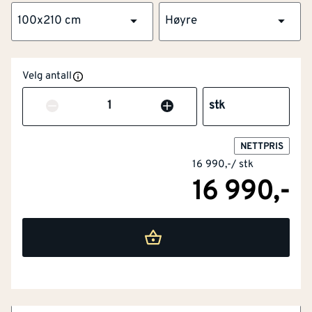
100x210 cm
Høyre
Velg antall
Antall
stk
NETTPRIS
16 990,-
/
stk
16 990,-
NOBB
45407456
Artikkelnummer
101294707
Flott overflate og kvistfri karm
Omramming av furu og laminert finér
Forsikringsgodkjent låssystem