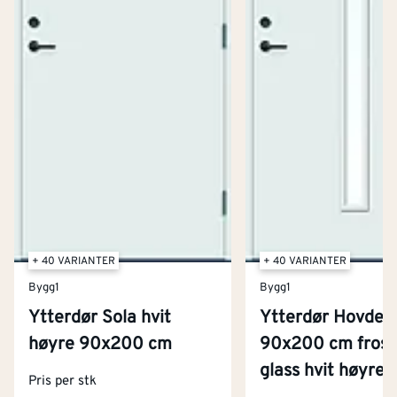
+ 40 VARIANTER
+ 40 VARIANTER
Bygg1
Bygg1
Ytterdør Sola hvit
Ytterdør Hovdeb
høyre 90x200 cm
90x200 cm frost
glass hvit høyre
Kontakt oss
Pris per stk
Om Montér