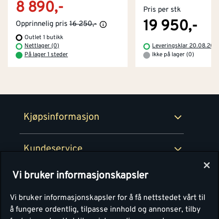
8 890,-
Pris per stk
Kjøpsbetingelser
Tjenester
Byggevarehus og åpningstider
19 950,-
Opprinnelig pris
16 250,-
Outlet 1 butikk
Betaling
Montér Klubb
Nettlager (0)
Leveringsklar 20.08.202
Prismatch
På lager 1 steder
Ikke på lager (0)
Netthandel
Medlemsavtaler
100% fornøydgaranti
Retur- og angrerettsskjema
Montér Bedrift
Ledige stillinger
Kjøpsinformasjon
Retur av EE-avfall
Personvern
Kundeservice
Våre kjøkkensentre
Vi bruker informasjonskapsler
Montér
Vi bruker informasjonskapsler for å få nettstedet vårt til
å fungere ordentlig, tilpasse innhold og annonser, tilby