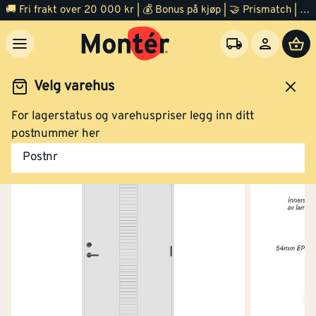
🚚 Fri frakt over 20 000 kr | 💰 Bonus på kjøp | 🤝 Prismatch | ⭐ 100% fornøyd garanti | 🏪 140 byggevarehus
Velg varehus
For lagerstatus og varehuspriser legg inn ditt
Dør
Ytterdør
postnummer her
Postnr