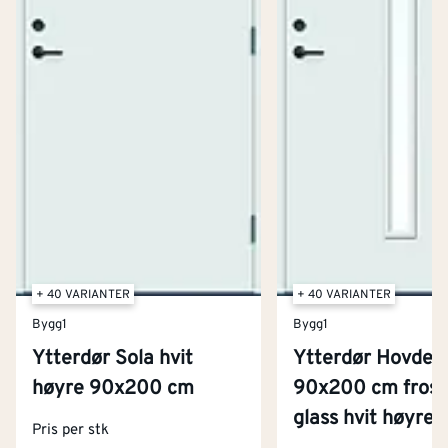
+ 40 VARIANTER
+ 40 VARIANTER
Bygg1
Bygg1
Ytterdør Sola hvit
Ytterdør Hovdeb
høyre 90x200 cm
90x200 cm frost
glass hvit høyre
Kontakt oss
Pris per stk
Om Montér