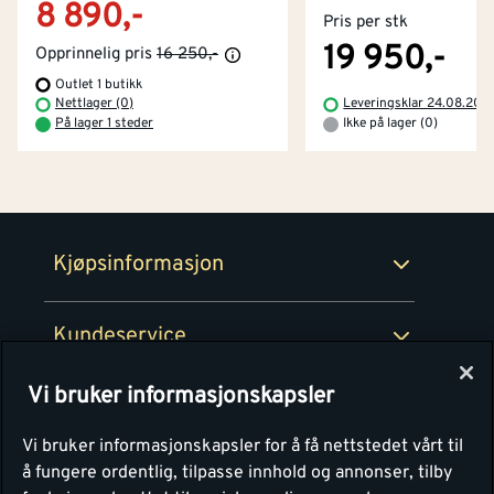
8 890,-
Pris per stk
Kjøpsbetingelser
Tjenester
Byggevarehus og åpningstider
19 950,-
Opprinnelig pris
16 250,-
Outlet 1 butikk
Betaling
Montér Klubb
Nettlager (0)
Leveringsklar 24.08.202
Prismatch
På lager 1 steder
Ikke på lager (0)
Netthandel
Medlemsavtaler
100% fornøydgaranti
Retur- og angrerettsskjema
Montér Bedrift
Ledige stillinger
Kjøpsinformasjon
Retur av EE-avfall
Personvern
Kundeservice
Våre kjøkkensentre
Vi bruker informasjonskapsler
Montér
Vi bruker informasjonskapsler for å få nettstedet vårt til
å fungere ordentlig, tilpasse innhold og annonser, tilby