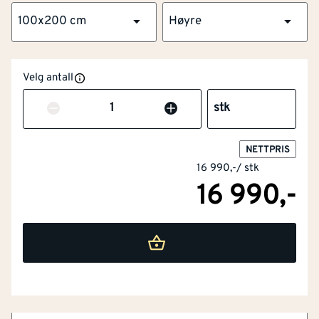
100x200 cm
Høyre
Velg antall
Antall
stk
NETTPRIS
16 990,-
/
stk
16 990,-
NOBB
45407392
Artikkelnummer
101294701
Flott overflate og kvistfri karm
Omramming av furu og laminert finér
Forsikringsgodkjent låssystem