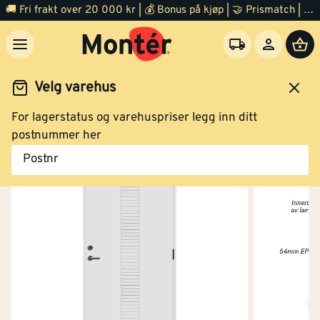
🚚 Fri frakt over 20 000 kr | 💰 Bonus på kjøp | 🤝 Prismatch | ⭐ 100% fornøyd garanti | 🏪 140 byggevarehus
Velg varehus
For lagerstatus og varehuspriser legg inn ditt
Dør
Ytterdør
postnummer her
Postnr