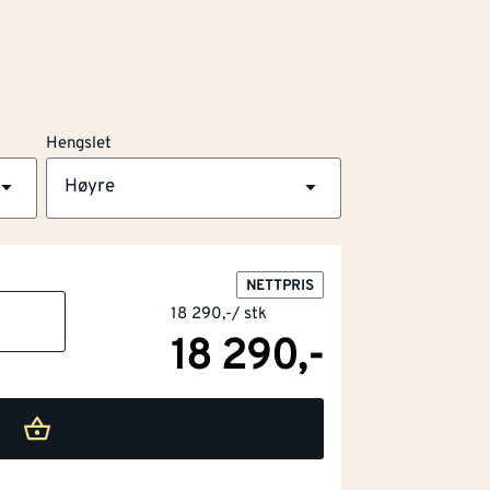
Hengslet
Høyre
NETTPRIS
18 290,-
/
stk
18 290,-
karm
nert finér
stem