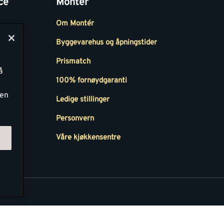
ce
Montér
Om Montér
Byggevarehus og åpningstider
Prismatch
å
r
100% fornøydgaranti
ken
Ledige stillinger
all
Personvern
Våre kjøkkensentre