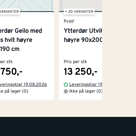
 VARIANTER
+ 20 VARIANTER
1
Bygg1
erdør Geilo med
Ytterdør Utvik hvit
ss hvit høyre
høyre 90x200 cm
190 cm
per stk
Pris per stk
 750,-
13 250,-
veringsklar 19.08.2026
Leveringsklar 19.08.2026
ke på lager (0)
Ikke på lager (0)