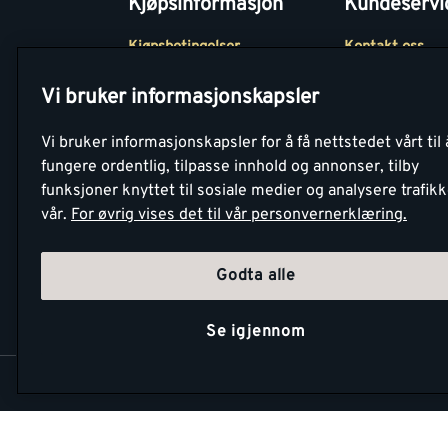
Kjøpsinformasjon
Kundeservi
Kjøpsbetingelser
Kontakt oss
Betaling
Tjenester
Vi bruker informasjonskapsler
Netthandel
Montér Klubb
Vi bruker informasjonskapsler for å få nettstedet vårt til 
Retur- og
Medlemsavtale
fungere ordentlig, tilpasse innhold og annonser, tilby
angrerettsskjema
funksjoner knyttet til sosiale medier og analysere trafik
Montér Bedrift
vår.
For øvrig vises det til vår personvernerklæring.
Retur av EE-avf
Godta alle
Se igjennom
Copyright Montér 2026