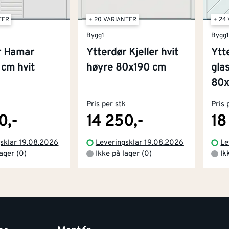
TER
+ 20 VARIANTER
+ 24
Bygg1
Bygg
r Hamar
Ytterdør Kjeller hvit
Ytt
cm hvit
høyre 80x190 cm
gla
80x
k
Pris per stk
Pris 
0,-
14 250,-
18
sklar 19.08.2026
Leveringsklar 19.08.2026
Le
lager (0)
Ikke på lager (0)
Ik