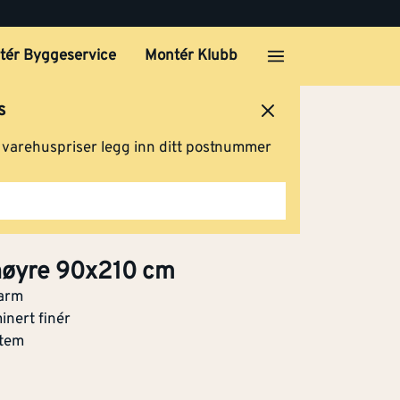
tér Byggeservice
Montér Klubb
s
ersted
Logg inn
Handlevogn
g varehuspriser legg inn ditt postnummer
 høyre 90x210 cm
karm
nert finér
stem