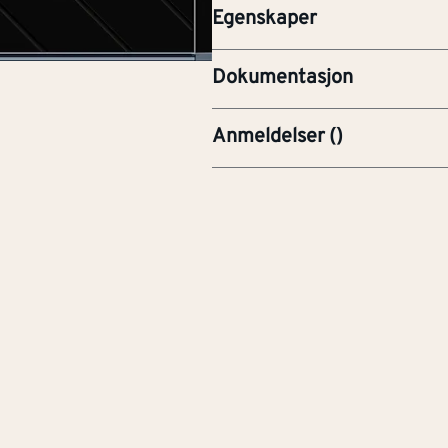
Egenskaper
YTE-Ytelseserklæring (CE
Dokumentasjon
Anmeldelser
(
)