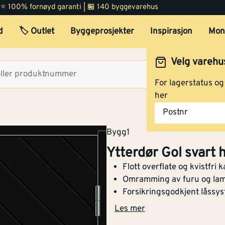
 | ⭐ 100% fornøyd garanti | 🏪 140 byggevarehus
d
🏷️ Outlet
Byggeprosjekter
Inspirasjon
Mon
Velg varehu
Velg lag
For lagerstatus o
her
Postnr
Bygg1
Ytterdør Gol svart
Flott overflate og kvistfri 
Omramming av furu og lami
Forsikringsgodkjent låssy
Les mer