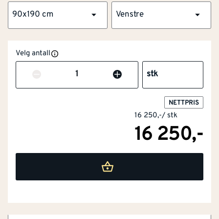
90x190 cm
Venstre
Velg antall
Antall
stk
NETTPRIS
16 250,-
/
stk
NOBB
42607895
16 250,-
Artikkelnummer
101294563
Flott overflate og kvistfri karm
Omramming av furu og laminert finér
Forsikringsgodkjent låssystem
Tre hengsler med bakkantsikring