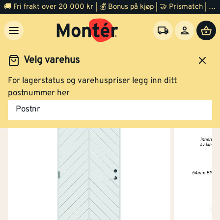
🚚 Fri frakt over 20 000 kr | 💰 Bonus på kjøp | 🤝 Prismatch | ⭐ 100% fornøyd garanti | 🏪 140 byggevarehus
Velg varehus
For lagerstatus og varehuspriser legg inn ditt
Dør
Ytterdør
postnummer her
Postnr