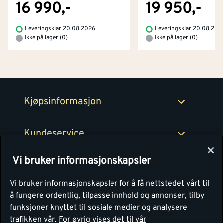
Byggevarehus og åpningstider
16 990,-
19 950,-
Betaling
Montér Klubb
Leveringsklar 20.08.2026
Leveringsklar 20.08.202
Prismatch
Ikke på lager (0)
Ikke på lager (0)
Netthandel
Medlemsavtaler
100% fornøydgaranti
Retur- og angrerettsskjema
Montér Bedrift
Ledige stillinger
Kjøpsinformasjon
Retur av EE-avfall
Personvern
Kundeservice
Våre kjøkkensentre
Vi bruker informasjonskapsler
Montér
Vi bruker informasjonskapsler for å få nettstedet vårt til
å fungere ordentlig, tilpasse innhold og annonser, tilby
funksjoner knyttet til sosiale medier og analysere
trafikken vår.
For øvrig vises det til vår