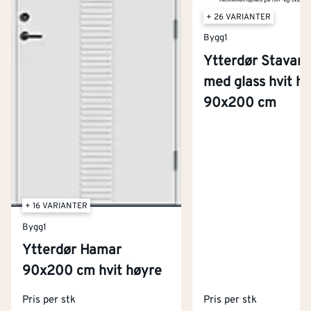
+ 26 VARIANTER
Bygg1
Ytterdør Stavan
med glass hvit h
90x200 cm
+ 16 VARIANTER
Bygg1
Ytterdør Hamar
Kontakt oss
90x200 cm hvit høyre
Om Montér
Pris per stk
Pris per stk
Kjøpsbetingelser
Tjenester