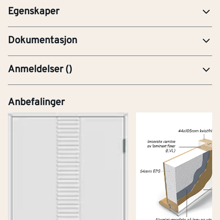
Egenskaper
YTE-Ytelseserklæring (CE-merking)
Dokumentasjon
Anmeldelser
(
)
Anbefalinger