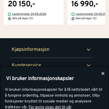
Byggevarehus og åpningstider
20 150,-
16 990,-
Betaling
Montér Klubb
Leveringsklar 24.08.2026
Leveringsklar 24.08.202
Prismatch
Ikke på lager (0)
Ikke på lager (0)
Netthandel
Medlemsavtaler
100% fornøydgaranti
Retur- og angrerettsskjema
Montér Bedrift
Ledige stillinger
Kjøpsinformasjon
Retur av EE-avfall
Personvern
Kundeservice
Våre kjøkkensentre
Vi bruker informasjonskapsler
Montér
Vi bruker informasjonskapsler for å få nettstedet vårt til
å fungere ordentlig, tilpasse innhold og annonser, tilby
funksjoner knyttet til sosiale medier og analysere
trafikken vår.
For øvrig vises det til vår