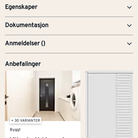
Egenskaper
YTE-Ytelseserklæring (CE-merking)
Dokumentasjon
Anmeldelser
(
)
Anbefalinger
+ 30 VARIANTER
Bygg1