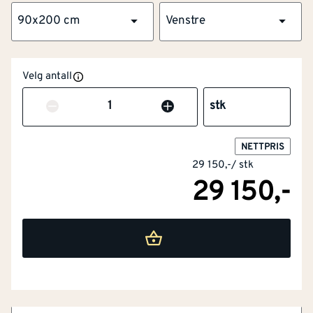
90x200 cm
Venstre
Velg antall
Antall
stk
NETTPRIS
29 150,-
/
stk
29 150,-
NOBB
57113492
Artikkelnummer
101300959
Flott overflate og kvistfri karm
Omramming av furu og laminert finér
Forsikringsgodkjent låssystem
Fire hengsler med bakkantsikring