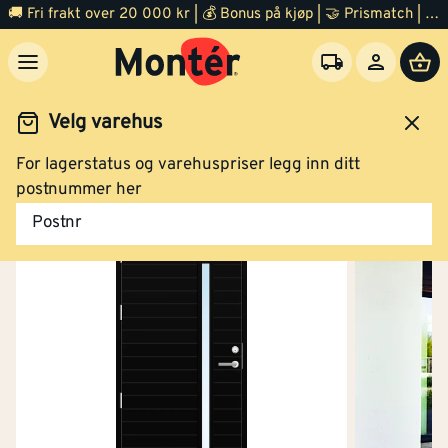
🚚 Fri frakt over 20 000 kr | 💰 Bonus på kjøp | 🤝 Prismatch | ⭐ 100% fornøyd garanti | 🏪 140 byggevarehus
Velg varehus
For lagerstatus og varehuspriser legg inn ditt
Dør
Ytterdør
postnummer her
Postnr