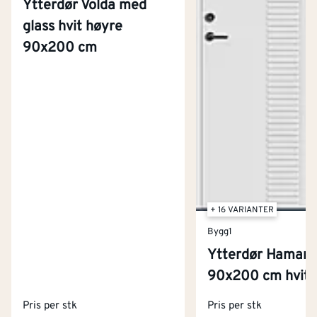
Ytterdør Volda med
glass hvit høyre
90x200 cm
+ 16 VARIANTER
Bygg1
Ytterdør Hamar
Kontakt oss
90x200 cm hvit 
Om Montér
Pris per stk
Pris per stk
Kjøpsbetingelser
Tjenester