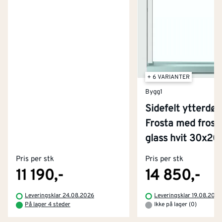
+ 6 VARIANTER
Bygg1
Sidefelt ytterdør
Frosta med frost
Kontakt oss
glass hvit 30x2
Om Montér
Pris per stk
Pris per stk
Kjøpsbetingelser
Tjenester
Byggevarehus og åpningstider
11 190,-
14 850,-
Betaling
Montér Klubb
Leveringsklar 24.08.2026
Leveringsklar 19.08.202
Prismatch
På lager 4 steder
Ikke på lager (0)
Netthandel
Medlemsavtaler