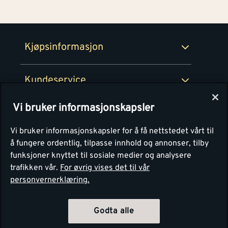
100% fornøydgaranti
Retur- og angrerettsskjema
Montér Bedrift
Ledige stillinger
Kjøpsinformasjon
Retur av EE-avfall
Personvern
Kundeservice
Våre kjøkkensentre
Vi bruker informasjonskapsler
Montér
Vi bruker informasjonskapsler for å få nettstedet vårt til
å fungere ordentlig, tilpasse innhold og annonser, tilby
funksjoner knyttet til sosiale medier og analysere
trafikken vår.
For øvrig vises det til vår
personvernerklæring.
Godta alle