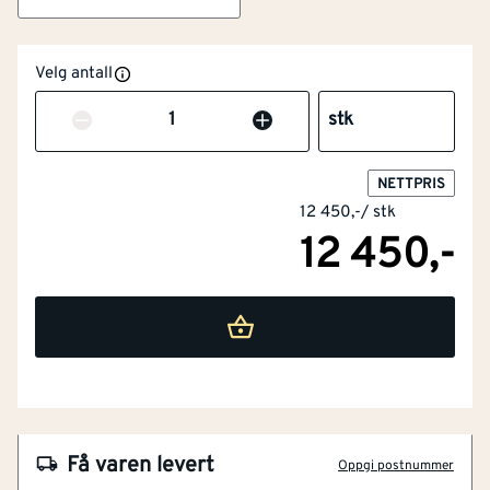
Velg antall
Antall
stk
NETTPRIS
12 450,-
/
stk
12 450,-
NOBB
52282213
Artikkelnummer
101299327
Flott overflate og kvistfri karm
Omramming av furu og laminert finér
Få varen levert
Oppgi postnummer
Isolert dørblad