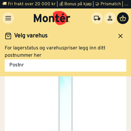
🚚 Fri frakt over 20 000 kr | 💰 Bonus på kjøp | 🤝 Prismatch | ⭐ 100% fornøyd garanti | 🏪 140 byggevarehus
Velg varehus
For lagerstatus og varehuspriser legg inn ditt
Dør
Ytterdør
postnummer her
Postnr