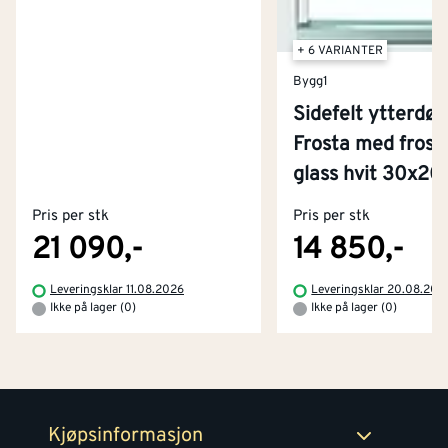
+ 6 VARIANTER
Bygg1
Sidefelt ytterdør
Frosta med frost
Kontakt oss
glass hvit 30x2
Om Montér
Pris per stk
Pris per stk
Kjøpsbetingelser
Tjenester
Byggevarehus og åpningstider
21 090,-
14 850,-
Betaling
Montér Klubb
Leveringsklar 11.08.2026
Leveringsklar 20.08.202
Prismatch
Ikke på lager (0)
Ikke på lager (0)
Netthandel
Medlemsavtaler
100% fornøydgaranti
Retur- og angrerettsskjema
Montér Bedrift
Ledige stillinger
Kjøpsinformasjon