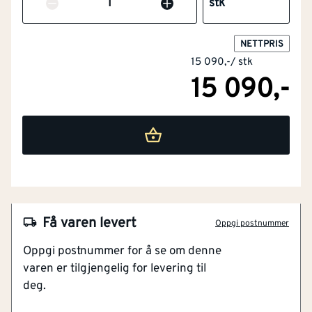
Antall
stk
NETTPRIS
15 090,-
/
stk
15 090,-
NOBB
47410644
Artikkelnummer
101295104
Flott overflate og kvistfri karm
Få varen levert
Oppgi postnummer
Omramming av furu og laminert finér
Oppgi postnummer for å se om denne
Tre hengsler med bakkantsikring
varen er tilgjengelig for levering til
deg.
Bygg1 Sidefelt ytterdør Lillehammer med glass hvit
Karmdybde
[mm]
105
Sidefelt til i tidløst design med god kvalitet. Med hele