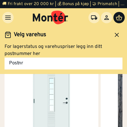
🚚 Fri frakt over 20 000 kr | 💰 Bonus på kjøp | 🤝 Prismatch | ⭐ 100% fornøyd garanti | 🏪 140 byggevarehus
Velg varehus
For lagerstatus og varehuspriser legg inn ditt
Dør
Ytterdør
postnummer her
Postnr