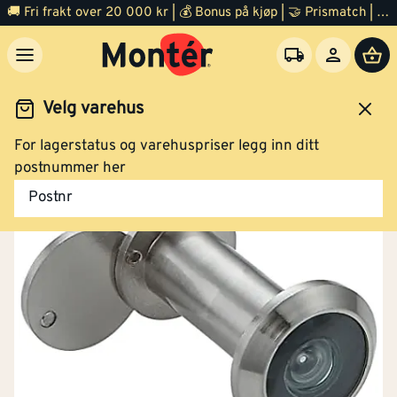
🚚 Fri frakt over 20 000 kr | 💰 Bonus på kjøp | 🤝 Prismatch | ⭐ 100% fornøyd garanti | 🏪 140 byggevarehus
Velg varehus
For lagerstatus og varehuspriser legg inn ditt
Dør
Ytterdør
postnummer her
Postnr