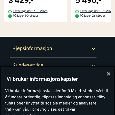
3 429,-
5 490,-
Betaling
Montér Klubb
Leveringsklar 17.08.2026
Leveringsklar 10.11.2026
Prismatch
På lager 90 steder
På lager 26 steder
Netthandel
Medlemsavtaler
100% fornøydgaranti
Retur- og angrerettsskjema
Montér Bedrift
Ledige stillinger
Kjøpsinformasjon
Retur av EE-avfall
Personvern
Kundeservice
Våre kjøkkensentre
Vi bruker informasjonskapsler
Montér
Vi bruker informasjonskapsler for å få nettstedet vårt til
å fungere ordentlig, tilpasse innhold og annonser, tilby
funksjoner knyttet til sosiale medier og analysere
trafikken vår.
For øvrig vises det til vår