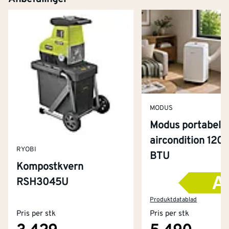
MODUS
Modus portabel
aircondition 120
RYOBI
BTU
Kompostkvern
RSH3045U
Kontakt oss
Om Montér
Produktdatablad
Pris per stk
Pris per stk
Kjøpsbetingelser
Tjenester
Byggevarehus og åpningstider