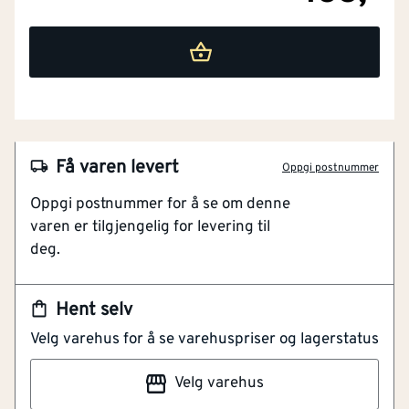
Få varen levert
Oppgi postnummer
Oppgi postnummer for å se om denne
varen er tilgjengelig for levering til
NOBB
52319286
deg.
Artikkelnummer
101263319
Hent selv
For utvendig og innvendig bruk
Velg varehus for å se varehuspriser og lagerstatus
Stål og elektroforzinket materiale
Beskytter dører mot skader
Velg varehus