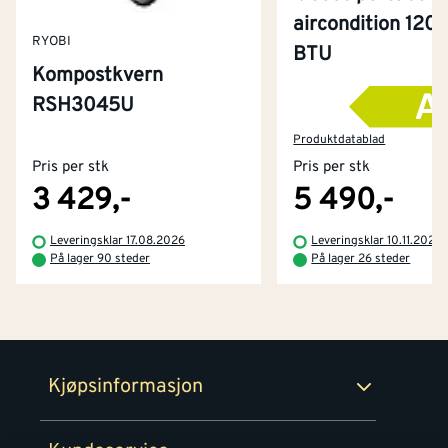
aircondition 120
RYOBI
BTU
Kompostkvern
RSH3045U
Kontakt oss
Om Montér
Produktdatablad
Pris per stk
Pris per stk
Kjøpsbetingelser
Tjenester
Byggevarehus og åpningstider
3 429,-
5 490,-
Betaling
Montér Klubb
Leveringsklar 17.08.2026
Leveringsklar 10.11.2026
Prismatch
På lager 90 steder
På lager 26 steder
Netthandel
Medlemsavtaler
100% fornøydgaranti
Retur- og angrerettsskjema
Montér Bedrift
Ledige stillinger
Kjøpsinformasjon
Retur av EE-avfall
Personvern