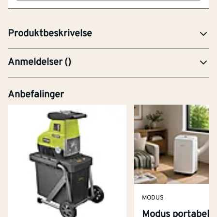
Dørstoppere i stål og elektroforzinket til utvendig og
innvendig bruk.
Produktbeskrivelse
Anmeldelser
(
)
Anbefalinger
MODUS
Modus portabel