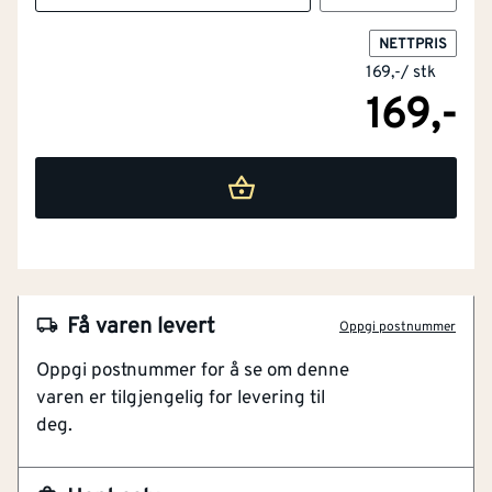
NETTPRIS
169,-
/
stk
169,-
NOBB
41856693
Artikkelnummer
101160723
Få varen levert
Oppgi postnummer
Stålbeslag med frontspor
Oppgi postnummer for å se om denne
Motstandsdyktig mot korrosjon og slitasje
varen er tilgjengelig for levering til
Enkel montering
deg.
Dørbeslag i stål med frontspor er belagt med tykk
plastisol P200 og har en standard lakkert bakside med