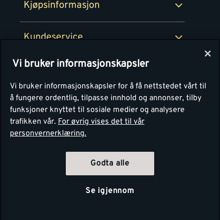
Kjøpsinformasjon
Retur av EE-avfall
Personvern
Kundeservice
Våre kjøkkensentre
Vi bruker informasjonskapsler
Montér
Vi bruker informasjonskapsler for å få nettstedet vårt til
å fungere ordentlig, tilpasse innhold og annonser, tilby
funksjoner knyttet til sosiale medier og analysere
trafikken vår.
For øvrig vises det til vår
personvernerklæring.
Godta alle
Se igjennom
Copyright Montér 2026