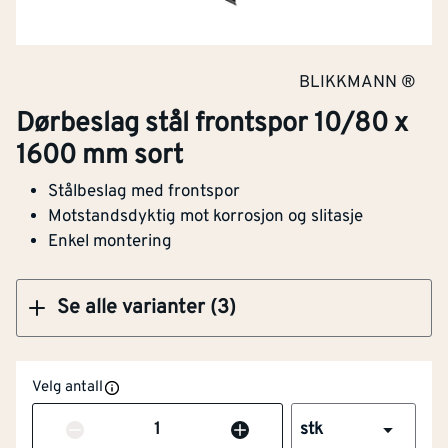
Dørbeslag stål frontspor 10/280 x 1600 mm
BLIKKMANN ®
sort
Dørbeslag stål frontspor 10/80 x
1600 mm sort
Stålbeslag med frontspor
Klikk og hent
Motstandsdyktig mot korrosjon og slitasje
Enkel montering
Se alle varianter (3)
Velg antall
Antall
stk