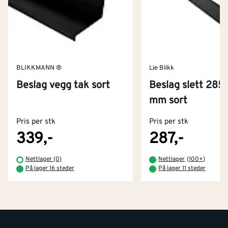
BLIKKMANN ®
Lie Blikk
Beslag vegg tak sort
Beslag slett 285
Kontakt oss
mm sort
Om Montér
Pris per stk
Pris per stk
Kjøpsbetingelser
Tjenester
Byggevarehus og åpningstider
339,-
287,-
Betaling
Montér Klubb
Nettlager (0)
Nettlager
(
100+
)
Prismatch
På lager 16 steder
På lager 11 steder
Netthandel
Medlemsavtaler
100% fornøydgaranti
Retur- og angrerettsskjema
Montér Bedrift
Ledige stillinger