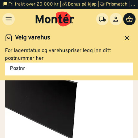
🚚 Fri frakt over 20 000 kr | 💰 Bonus på kjøp | 🤝 Prismatch | ⭐ 100% fornøyd garanti | 🏪 140 byggevarehus
Dørbeslag stål frontspor 10/80 x 1230 mm
sort
Velg varehus
For lagerstatus og varehuspriser legg inn ditt
Dør
Tilbehør
postnummer her
Postnr
Klikk og hent
Dørbeslag stål frontspor 10/80 x 1600 mm
sort
Klikk og hent