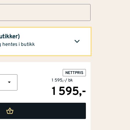
626,-
Klikk og hent
utikker)
 alle butikker
 hentes i butikk
NETTPRIS
1 595,-
/
bk
1 595,-