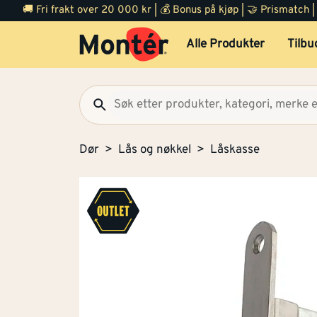
🚚 Fri frakt over 20 000 kr | 💰 Bonus på kjøp | 🤝 Prismatch
Alle Produkter
Tilbu
Dør
Lås og nøkkel
Låskasse