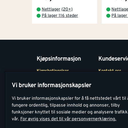
Nettlager
(
20+
)
Nettlag
På lager 116 steder
På lager
Kjøpsinformasjon
Kundeservi
Kjøpsbetingelser
Kontakt oss
Betaling
Tjenester
Vi bruker informasjonskapsler
Netthandel
Montér Klubb
Vi bruker informasjonskapsler for å få nettstedet vårt til 
Retur- og
Medlemsavtale
fungere ordentlig, tilpasse innhold og annonser, tilby
angrerettsskjema
funksjoner knyttet til sosiale medier og analysere trafik
Montér Bedrift
vår.
For øvrig vises det til vår personvernerklæring.
Retur av EE-avf