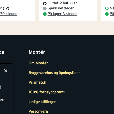
Outlet 2 butikker
er
(
12
)
Sjekk nettlager
Ne
 70 steder
På lager 3 steder
På
ce
Montér
Om Montér
Byggevarehus og åpningstider
Prismatch
å
r
100% fornøydgaranti
ken
Ledige stillinger
all
Personvern