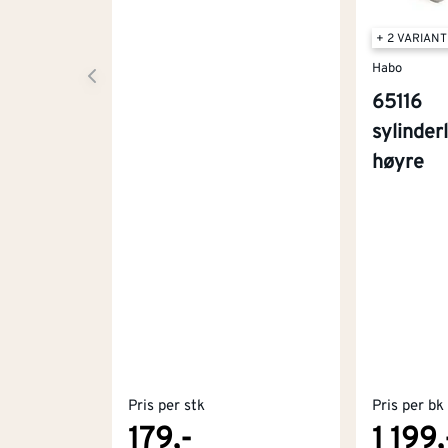
+ 2 VARIAN
Habo
65116
sylinder
høyre
Pris per stk
Pris per bk
179,-
1 199,