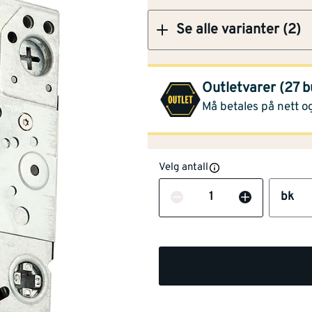
Se alle varianter (2)
Montér Svelvik
(5 bk)
Opprinnelig pris
1 595,-
Outletvarer (27 b
Se
Må betales på nett og
Velg antall
Antall
bk
NOBB
49589604
Artikkelnummer
101218669
2-funksjons hakereilelås