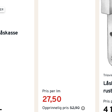
TER
låskasse
Triovi
Lås
rust
Pris per lm
27,50
Pris 
-
4 
Opprinnelig pris
52,90