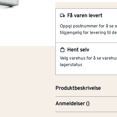
For ytter- og innerdører
Vendbar slagretning
Matt krom utførelse
Få varen levert
FG-godkjent
Oppgi postnummer for å se 
2-funksjons hakereilelås med 
tilgjengelig for levering til de
nøkkelvridning og innebygd bo
vriderfalle av rustfritt stål so
Hent selv
slagretning, men denne leveres
Velg varehus for å se varehu
sertifisert iht. EN12209 og SS3
lagerstatus
forsikringsgodkjent låsenhet (
benyttes sammen med sluttsty
mm, Dybde 64 mm, og Dorn/B
Produktbeskrivelse
Anmeldelser
(
)