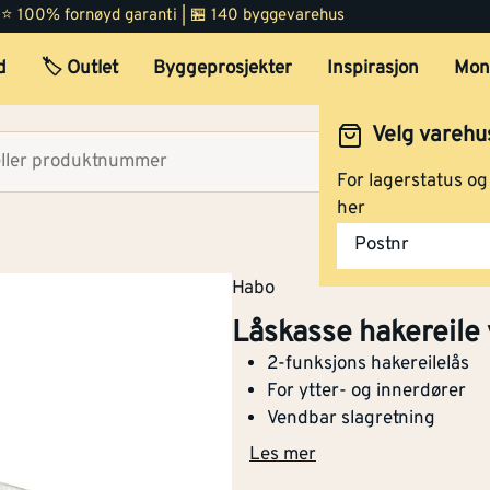
 | ⭐ 100% fornøyd garanti | 🏪 140 byggevarehus
d
🏷️ Outlet
Byggeprosjekter
Inspirasjon
Mon
Velg varehu
Velg lag
For lagerstatus o
her
Låskasse hakereile vendba
Postnr
uten sluttstykke
Habo
Låskasse hakereile 
Optimera Proffsenter 
(1 bk)
2-funksjons hakereilelås
Låskasse hakereile vendba
For ytter- og innerdører
Opprinnelig pris
1 595,-
med sluttstykke
Vendbar slagretning
Les mer
Montér Stabekk
(2 bk)
Opprinnelig pris
1 595,-