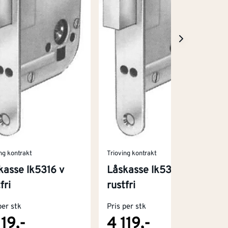
ng kontrakt
Trioving kontrakt
kasse lk5316 v
Låskasse lk5316 h
fri
rustfri
per stk
Pris per stk
119,-
4 119,-