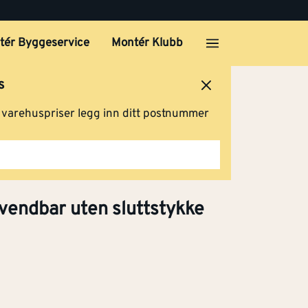
tér Byggeservice
Montér Klubb
s
ersted
Logg inn
Handlevogn
g varehuspriser legg inn ditt postnummer
r
Klikk og hent
vendbar uten sluttstykke
Ulven
626,-
Klikk og hent
r
Klikk og hent
626,-
Klikk og hent