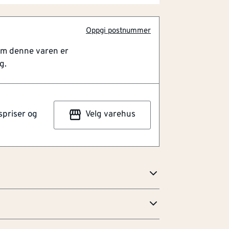
Oppgi postnummer
om denne varen er
hjemme-/borte-funksjon, 360 graders
g.
rbeskyttelse. Den har en vendbar
m gir en enkel tilpasning for høyre/venstre
 for høyre slagretning. Låskassen er
spriser og
Velg varehus
522 utgave 4 klasse 3, og kan inngå i en
FG). Den tilsvarer LK 2002, og kan kun
kke HABO 69008. Mål: Stolpe 225x22
ackset 50 mm.