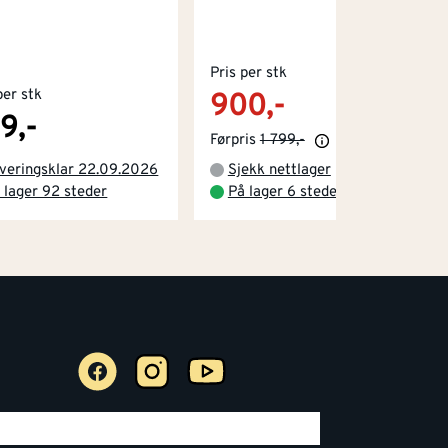
Pris per stk
per stk
900,-
9,-
Førpris
1 799,-
veringsklar 22.09.2026
Sjekk nettlager
 lager 92 steder
På lager 6 steder