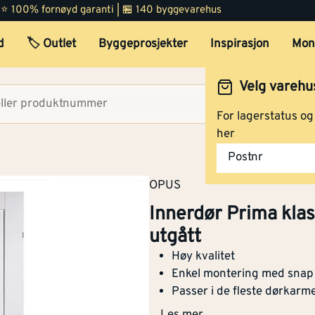
 | ⭐ 100% fornøyd garanti | 🏪 140 byggevarehus
d
🏷️ Outlet
Byggeprosjekter
Inspirasjon
Mon
Velg varehu
Velg lag
For lagerstatus o
her
Postnr
OPUS
Innerdør Prima kla
utgått
Høy kvalitet
Enkel montering med snap 
Passer i de fleste dørkarm