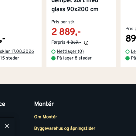
dempet sort med
glass 90x200 cm
Pris per stk
k
Pris 
2 889,-
,-
89
Førpris
4 869,-
sklar 17.08.2026
Nettlager (0)
Le
 15 steder
På lager 8 steder
På
ce
Montér
Om Montér
Byggevarehus og åpningstider