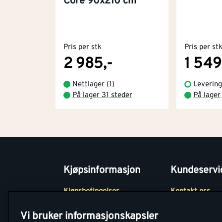
Core 90x210 cm
Pris per stk
Pris per st
2 985,-
1 549
Nettlager
(
1
)
Levering
På lager 31 steder
På lager
Kjøpsinformasjon
Kundeservi
Kjøpsbetingelser
Kontakt oss
Betaling
Tjenester
Vi bruker informasjonskapsler