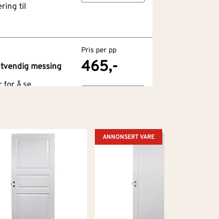
ring til
Pris per pp
465,-
utvendig messing
for å se
Kjøp
r
ring til
ANNONSERT VARE