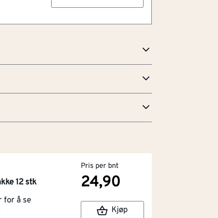
edlikehold
an avvike noe fra produktets faktiske
het faktablad
Pris per bnt
24,90
kke 12 stk
for å se
Kjøp
r