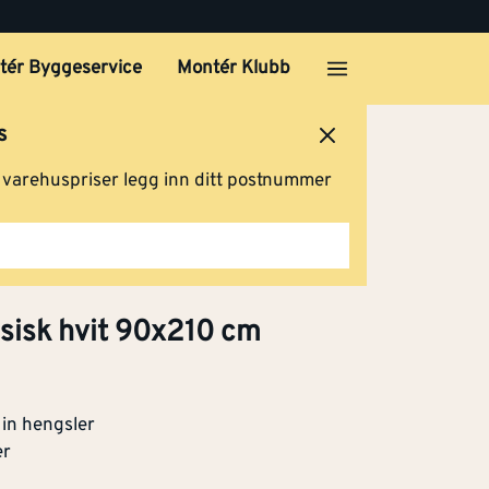
tér Byggeservice
Montér Klubb
s
ersted
Logg inn
Handlevogn
g varehuspriser legg inn ditt postnummer
ssisk hvit 90x210 cm
in hengsler
er