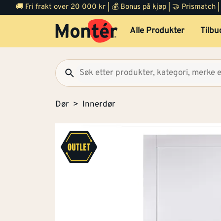
🚚 Fri frakt over 20 000 kr | 💰 Bonus på kjøp | 🤝 Prismatch
Alle Produkter
Tilbu
Dør
Innerdør