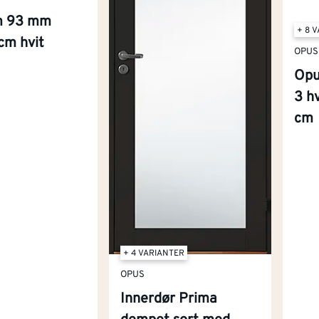
m 93 mm
+ 8 
cm hvit
OPUS
Opu
3 h
cm
+ 4 VARIANTER
OPUS
Innerdør Prima