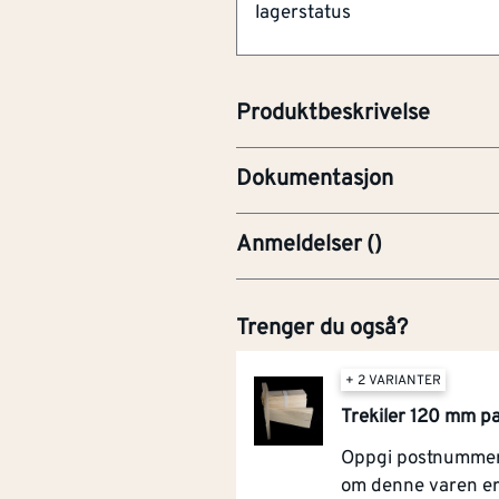
lagerstatus
FDV-Forvaltning, drift og v
Miljøbildet er AI-generert og k
utseende.
HMF-Helse, miljø og sikker
Produktbeskrivelse
PRE-Produktdatablad
Dokumentasjon
Anmeldelser
(
)
Trenger du også?
+ 2 VARIANTER
Trekiler 120 mm pa
Oppgi postnummer 
om denne varen e