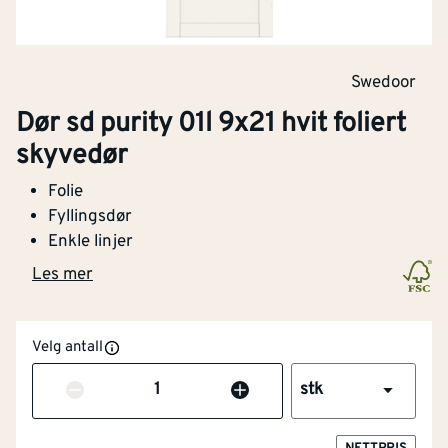
Swedoor
Dør sd purity 01l 9x21 hvit foliert
skyvedør
Folie
Fyllingsdør
Enkle linjer
Les mer
Bredde
[mm]
825
Velg antall
Antall
Tykkelse
[mm]
40
stk
Lengde (mm)
[mm]
2040