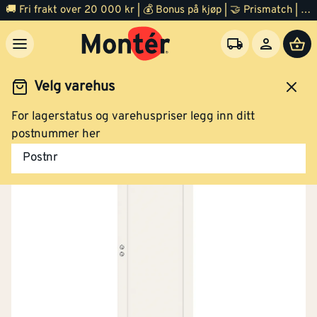
🚚 Fri frakt over 20 000 kr | 💰 Bonus på kjøp | 🤝 Prismatch | ⭐ 100% fornøyd garanti | 🏪 140 byggevarehus
Velg varehus
For lagerstatus og varehuspriser legg inn ditt
Dør
Innerdør
postnummer her
Postnr