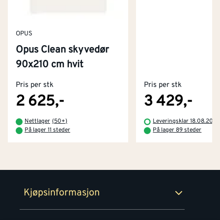
OPUS
Opus Clean skyvedør
Kontakt oss
90x210 cm hvit
Om Montér
Pris per stk
Pris per stk
Kjøpsbetingelser
Tjenester
Byggevarehus og åpningstider
2 625,-
3 429,-
Betaling
Montér Klubb
Nettlager
(
50+
)
Leveringsklar 18.08.202
Prismatch
På lager 11 steder
På lager 89 steder
Netthandel
Medlemsavtaler
100% fornøydgaranti
Retur- og angrerettsskjema
Montér Bedrift
Ledige stillinger
Kjøpsinformasjon
Retur av EE-avfall
Personvern