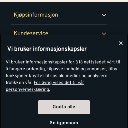
Retur- og angrerettsskjema
Montér Bedrift
Ledige stillinger
Kjøpsinformasjon
Retur av EE-avfall
Personvern
Kundeservice
Våre kjøkkensentre
Vi bruker informasjonskapsler
Montér
Vi bruker informasjonskapsler for å få nettstedet vårt til
å fungere ordentlig, tilpasse innhold og annonser, tilby
funksjoner knyttet til sosiale medier og analysere
trafikken vår.
For øvrig vises det til vår
personvernerklæring.
Godta alle
Se igjennom