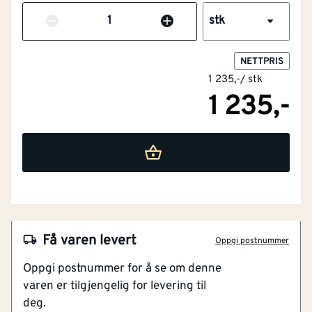
Antall
stk
NETTPRIS
1 235,-
/
stk
1 235,-
Få varen levert
Oppgi postnummer
Oppgi postnummer for å se om denne
varen er tilgjengelig for levering til
NOBB
51561773
deg.