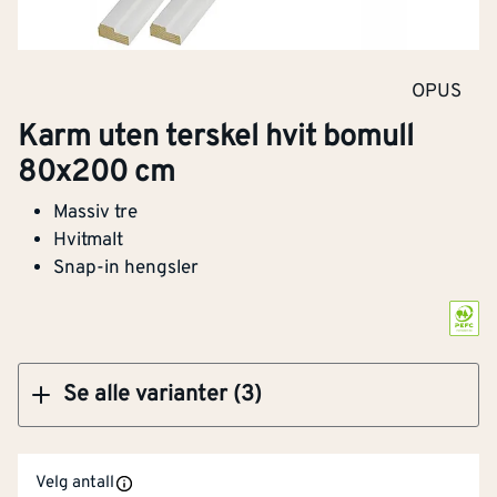
Klikk og hent
OPUS
Karm uten terskel hvit bomull
Karm uten terskel hvit bomull 80x200 cm
80x200 cm
Massiv tre
Hvitmalt
Snap-in hengsler
Klikk og hent
Se alle varianter (3)
PEFC
Råvarer og produkter som kommer fra
bærekraftig forvaltet skog.
Velg antall