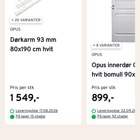
+ 20 VARIANTER
OPUS
Dørkarm 93 mm
+ 8 VARIANTER
80x190 cm hvit
OPUS
Opus innerdør Cl
Kontakt oss
hvit bomull 90x
Om Montér
Pris per stk
Pris per stk
Kjøpsbetingelser
Tjenester
Byggevarehus og åpningstider
1 549,-
899,-
Betaling
Montér Klubb
Leveringsklar 17.08.2026
Leveringsklar 22.09.202
Prismatch
På lager 15 steder
På lager 92 steder
Netthandel
Medlemsavtaler
100% fornøydgaranti