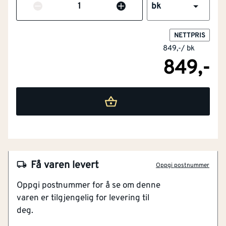
Antall
bk
NETTPRIS
849,-
/
bk
849,-
NOBB
55367298
Artikkelnummer
101405500
Få varen levert
Oppgi postnummer
Røft og stilig uttrykk
Oppgi postnummer for å se om denne
Laget av støpt messing
varen er tilgjengelig for levering til
For innerdør 38-42 mm
deg.
Komplett med nøkkelskilt