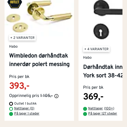
+ 2 VARIANTER
Habo
+ 4 VARIANTER
Wimbledon dørhåndtak
Habo
innerdør polert messing
Dørhåndtak inne
Kontakt oss
York sort 38-42
Pris per bk
Om Montér
393,-
Pris per bk
Kjøpsbetingelser
Tjenester
Byggevarehus og åpningstider
369,-
Opprinnelig pris
1 105,-
Outlet 1 butikk
Betaling
Montér Klubb
Nettlager (0)
Nettlager
(
100+
)
Prismatch
På lager 1 steder
På lager 127 steder
Netthandel
Medlemsavtaler
100% fornøydgaranti