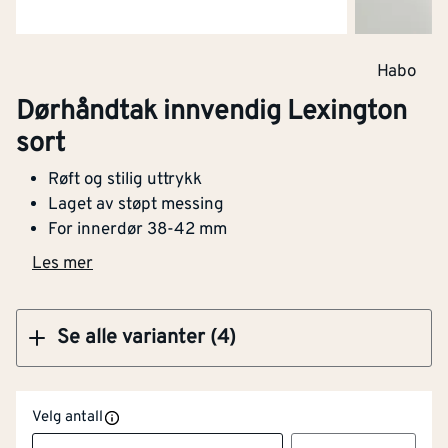
Klikk og hent
Habo
Dørhåndtak innvendig Lexington
Dørhåndtak innvendig Lexington sort
sort
Røft og stilig uttrykk
Laget av støpt messing
For innerdør 38-42 mm
Klikk og hent
Les mer
Se alle varianter (4)
Velg antall