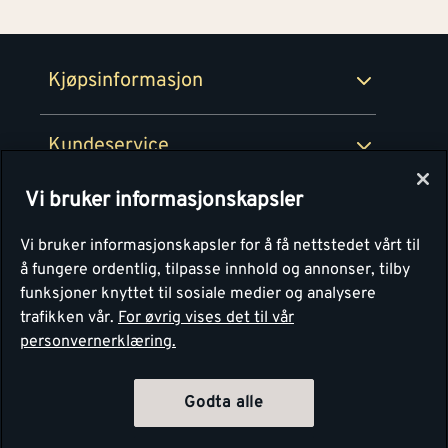
Retur- og angrerettsskjema
Montér Bedrift
Ledige stillinger
Kjøpsinformasjon
Retur av EE-avfall
Personvern
Kundeservice
Våre kjøkkensentre
Vi bruker informasjonskapsler
Montér
Vi bruker informasjonskapsler for å få nettstedet vårt til
å fungere ordentlig, tilpasse innhold og annonser, tilby
funksjoner knyttet til sosiale medier og analysere
trafikken vår.
For øvrig vises det til vår
personvernerklæring.
Godta alle