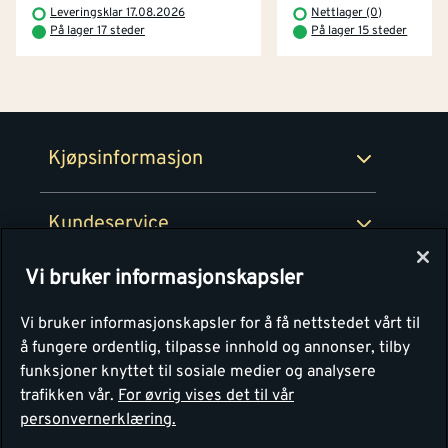
Betaling
Montér Klubb
Leveringsklar 17.08.2026
Nettlager (0)
Prismatch
På lager 17 steder
På lager 15 steder
Netthandel
Medlemsavtaler
100% fornøydgaranti
Retur- og angrerettsskjema
Montér Bedrift
Ledige stillinger
Kjøpsinformasjon
Retur av EE-avfall
Personvern
Kundeservice
Våre kjøkkensentre
Vi bruker informasjonskapsler
Montér
Vi bruker informasjonskapsler for å få nettstedet vårt til
å fungere ordentlig, tilpasse innhold og annonser, tilby
funksjoner knyttet til sosiale medier og analysere
trafikken vår.
For øvrig vises det til vår
personvernerklæring.