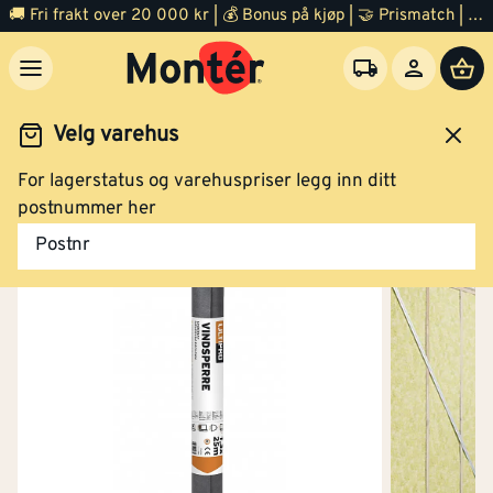
🚚 Fri frakt over 20 000 kr | 💰 Bonus på kjøp | 🤝 Prismatch | ⭐ 100% fornøyd garanti | 🏪 140 byggevarehus
Velg varehus
For lagerstatus og varehuspriser legg inn ditt
Byggevarer
Vindsperre
postnummer her
Postnr
Vindsperre 1,30x25 m