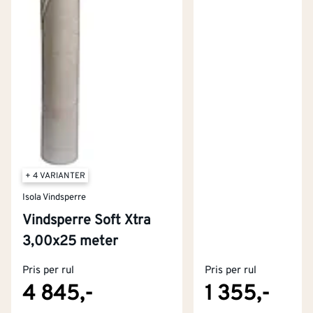
+ 4 VARIANTER
Isola Vindsperre
Vindsperre Soft Xtra
Kontakt oss
3,00x25 meter
Om Montér
Pris per rul
Pris per rul
Kjøpsbetingelser
Tjenester
Byggevarehus og åpningstider
4 845,-
1 355,-