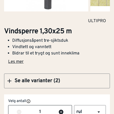
Klikk og hent
ULTIPRO
Vindsperre 2,80x25 m
Vindsperre 1,30x25 m
Diffusjonsåpent tre-sjiktsduk
Vindtett og vanntett
Bidrar til et trygt og sunt inneklima
Klikk og hent
Les mer
Se alle varianter (2)
Velg antall
Antall
rul