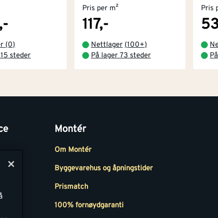
Pris per m²
Pris 
,-
117,-
53
r (0)
Nettlager
(
100+
)
Ne
 15 steder
På lager 73 steder
På
ce
Montér
Om Montér
Byggevarehus og åpningstider
Prismatch
å
r
100% fornøydgaranti