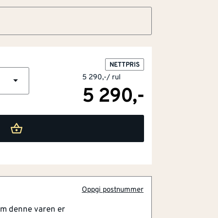
NETTPRIS
jikt - full funksjon
5 290,-
/
rul
åpne og fuktsikre vindsperre
5 290,-
tering
ledning
system, 30 års garanti
en av markedets mest diffusjonsåpne
er spesialutviklet for å møte et stadig
og skjerpede energikrav. Soft Xtra er
terialtykkelsen fungerer som en membran
Oppgi postnummer
. Det finnes ingen andre vindsperrer i det
rende oppbygging. Isola Soft Xtra
om denne varen er