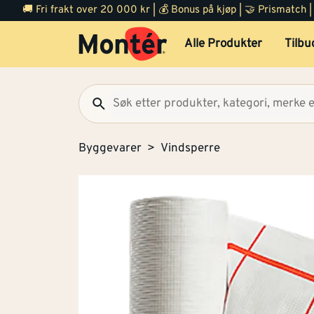
🚚 Fri frakt over 20 000 kr | 💰 Bonus på kjøp | 🤝 Prismatch
Alle Produkter
Tilbu
Byggevarer
Vindsperre