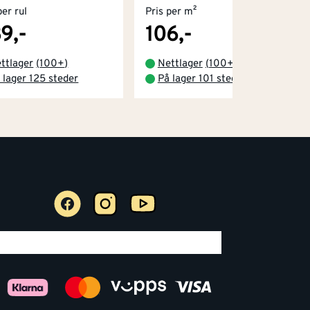
per rul
Pris per m²
9,-
106,-
ttlager
(
100+
)
Nettlager
(
100+
)
 lager 125 steder
På lager 101 steder