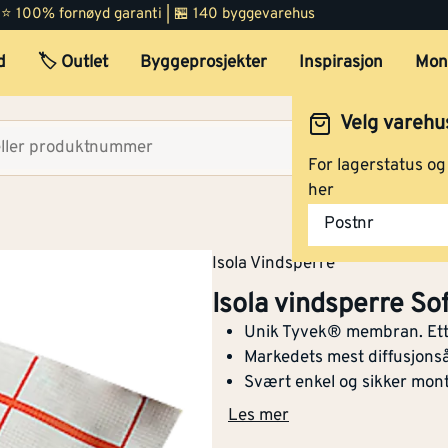
 | ⭐ 100% fornøyd garanti | 🏪 140 byggevarehus
d
🏷️ Outlet
Byggeprosjekter
Inspirasjon
Mon
Isola vindsperre Softxtra
1,30x50 m
Velg varehu
Velg lag
For lagerstatus o
her
Vindsperre Soft Xtra 1,30
Postnr
meter
Isola Vindsperre
Isola vindsperre So
Unik Tyvek® membran. Ett s
Isola vindsperre Softxtra
Markedets mest diffusjons
2,80x50 m
Svært enkel og sikker mon
Les mer