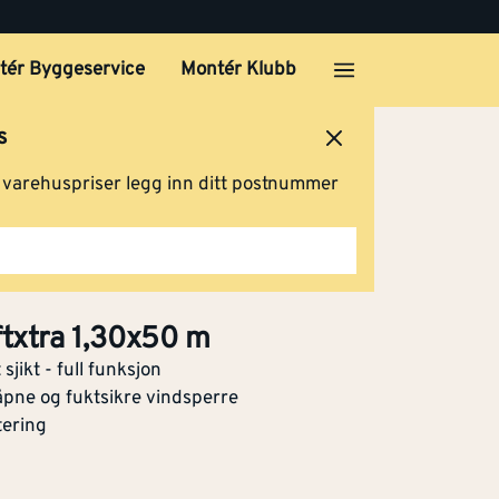
Klikk og hent
tér Byggeservice
Montér Klubb
s
Klikk og hent
ersted
Logg inn
Handlevogn
g varehuspriser legg inn ditt postnummer
x25
Klikk og hent
ftxtra 1,30x50 m
jikt - full funksjon
åpne og fuktsikre vindsperre
tering
Klikk og hent