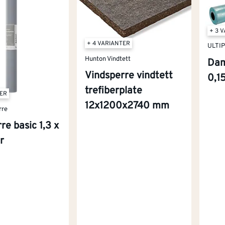
+ 3 
+ 4 VARIANTER
ULTI
Hunton Vindtett
Dam
Vindsperre vindtett
0,1
trefiberplate
TER
12x1200x2740 mm
rre
re basic 1,3 x
r