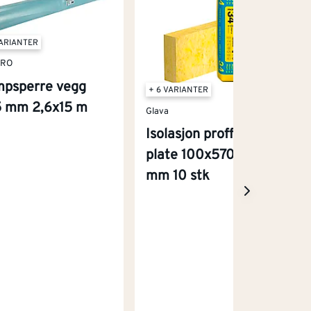
VARIANTER
PRO
psperre vegg
+ 6 VARIANTER
5 mm 2,6x15 m
Glava
Isolasjon proff 34
plate 100x570x1200
mm 10 stk