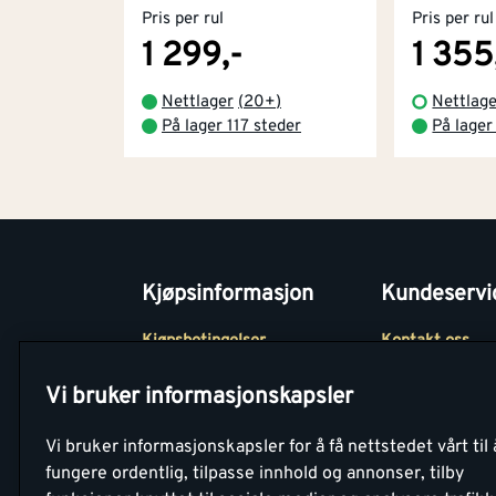
Pris per rul
Pris per rul
1 299,-
1 355
Nettlager
(
20+
)
Nettlage
På lager 117 steder
På lager
Kjøpsinformasjon
Kundeservi
Kjøpsbetingelser
Kontakt oss
Betaling
Tjenester
Vi bruker informasjonskapsler
Netthandel
Montér Klubb
Vi bruker informasjonskapsler for å få nettstedet vårt til 
Retur- og
Medlemsavtale
fungere ordentlig, tilpasse innhold og annonser, tilby
angrerettsskjema