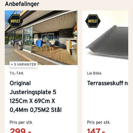
Anbefalinger
+ 5 VARIANTER
TIL-TAK
Lie Blikk
Original
Terrasseskuff nr 
Justeringsplate 5
125Cm X 69Cm X
0,4Mm 0,75M2 Stål
Kontakt oss
Pris per stk
Om Montér
Pris per stk
299,-
147,-