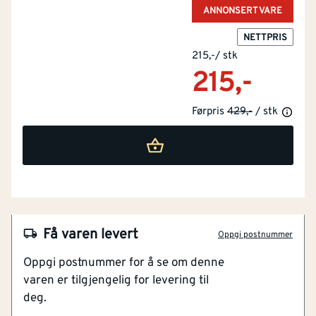
ANNONSERT VARE
NETTPRIS
215,-
/
stk
215,-
Førpris
429,-
/ stk
NOBB
28851640
Artikkelnummer
101116199
100% tett tak på terasse og balkong
Enkel montering
Bedre utnyttelse av området under terrassen
Få varen levert
Oppgi postnummer
Oppgi postnummer for å se om denne
Med TIL-TAK Original dreneringssystem til
varen er tilgjengelig for levering til
terrassegulv får du et tett terrassegulv. Løsningen er
deg.
rimelig og enkel å montere. De profilerte stål platene