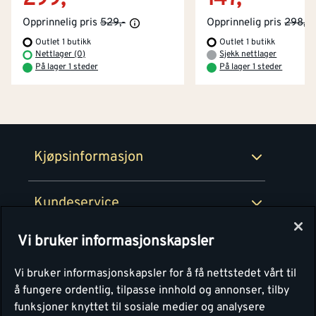
Kjøpsbetingelser
Tjenester
Byggevarehus og åpningstider
Opprinnelig pris
529,-
Opprinnelig pris
298,-
Outlet 1 butikk
Outlet 1 butikk
Betaling
Montér Klubb
Nettlager (0)
Sjekk nettlager
Prismatch
På lager 1 steder
På lager 1 steder
Netthandel
Medlemsavtaler
100% fornøydgaranti
Retur- og angrerettsskjema
Montér Bedrift
Ledige stillinger
Kjøpsinformasjon
Retur av EE-avfall
Personvern
Kundeservice
Våre kjøkkensentre
Vi bruker informasjonskapsler
Montér
Vi bruker informasjonskapsler for å få nettstedet vårt til
å fungere ordentlig, tilpasse innhold og annonser, tilby
funksjoner knyttet til sosiale medier og analysere