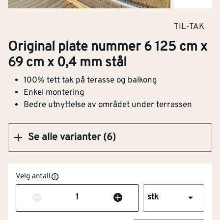
Original plate nummer 5 125 cm x 69 cm x 0,4
TIL-TAK
mm stål
Original plate nummer 6 125 cm x
69 cm x 0,4 mm stål
100% tett tak på terasse og balkong
Klikk og hent
Enkel montering
Bedre utnyttelse av området under terrassen
Se alle varianter (6)
Velg antall
Antall
stk