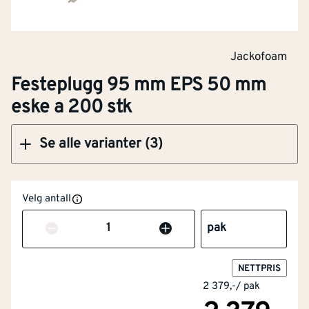
Jackofoam
Klikk og hent
Festeplugg 95 mm EPS 50 mm
eske a 200 stk
Se alle varianter (3)
Velg antall
Antall
pak
NETTPRIS
2 379,-
/
pak