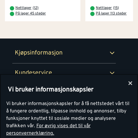
Betaling
Montér Klubb
Nettlager
(
12
)
Nettlager
(
15
)
Prismatch
På lager 45 steder
På lager 113 steder
Netthandel
Medlemsavtaler
100% fornøydgaranti
Retur- og angrerettsskjema
Montér Bedrift
Ledige stillinger
Kjøpsinformasjon
Retur av EE-avfall
Personvern
Kundeservice
Våre kjøkkensentre
Vi bruker informasjonskapsler
Montér
Vi bruker informasjonskapsler for å få nettstedet vårt til
å fungere ordentlig, tilpasse innhold og annonser, tilby
funksjoner knyttet til sosiale medier og analysere
trafikken vår.
For øvrig vises det til vår
personvernerklæring.