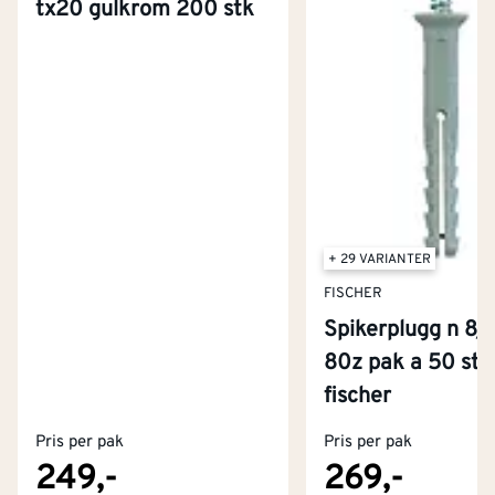
tx20 gulkrom 200 stk
+ 29 VARIANTER
FISCHER
Spikerplugg n 8/
80z pak a 50 stk
Kontakt oss
fischer
Om Montér
Pris per pak
Pris per pak
Kjøpsbetingelser
Tjenester
Byggevarehus og åpningstider
249,-
269,-