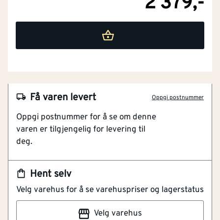
2 379,-
Få varen levert
Oppgi postnummer
Oppgi postnummer for å se om denne
varen er tilgjengelig for levering til
deg.
BREEAM-NOR-6.0-Mat-02-Egendeklarering.pdf
Hent selv
BRO-Brosjyre
NOBB
51602475
Velg varehus for å se varehuspriser og lagerstatus
Egendeklarering Breeam-NOR 6.0 Hea 02.pdf
Artikkelnummer
101207786
Velg varehus