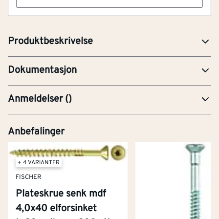
ETA-Europeisk Teknisk Bedømmelse
For mekanisk innfesting av Thermodren-plater. 8 mm
tykk.
PRE-Produktdatablad
Produktbeskrivelse
YTE-Ytelseserklæring (CE-merking)
Dokumentasjon
Anmeldelser
(
)
Anbefalinger
+ 4 VARIANTER
FISCHER
Plateskrue senk mdf
4,0x40 elforsinket