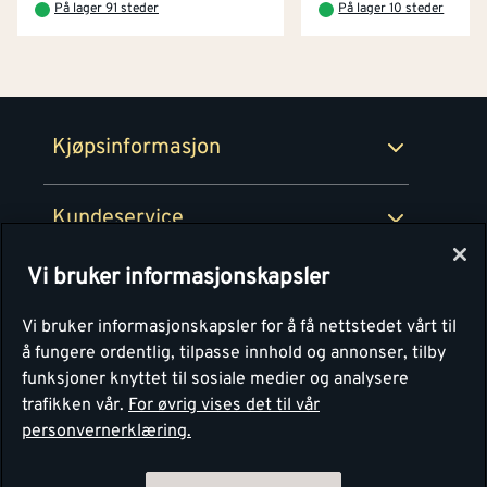
På lager 91 steder
På lager 10 steder
Netthandel
Medlemsavtaler
100% fornøydgaranti
Retur- og angrerettsskjema
Montér Bedrift
Ledige stillinger
Kjøpsinformasjon
Retur av EE-avfall
Personvern
Kundeservice
Våre kjøkkensentre
Vi bruker informasjonskapsler
Montér
Vi bruker informasjonskapsler for å få nettstedet vårt til
å fungere ordentlig, tilpasse innhold og annonser, tilby
funksjoner knyttet til sosiale medier og analysere
trafikken vår.
For øvrig vises det til vår
personvernerklæring.