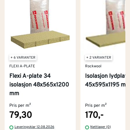
+ 6 VARIANTER
+ 2 VARIANTER
FLEXI A-PLATE
Rockwool
Flexi A-plate 34
Isolasjon lydplat
isolasjon 48x565x1200
45x595x1195 m
Kontakt oss
mm
Om Montér
Pris per m²
Pris per m²
Kjøpsbetingelser
Tjenester
Byggevarehus og åpningstider
79,30
170,-
Betaling
Montér Klubb
Leveringsklar 12.08.2026
Nettlager (0)
Prismatch