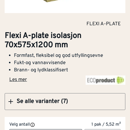
Lydisolering
Ja
Klikk og hent
Egnet for skråtak
Ja
FLEXI A-PLATE
Flexi A-plate isolasjon
Egnet for gulv
Ja
Flexi A-plate isolasjon 198x575x1200 mm
70x575x1200 mm
Selvklebende
Nei
Formfast, fleksibel og god utfyllingsevne
Fukt-og vannavvisende
Egnet for himling/tak
Ja
Brann- og lydklassifisert
Klikk og hent
Kledning front/topp
Nei
Les mer
damptett
Egnet for fasade
Nei
Se alle varianter (7)
Forlegging i jord
Nei
Velg antall
1 pak / 5,52 m²
Egnet for kanalfeste
Nei