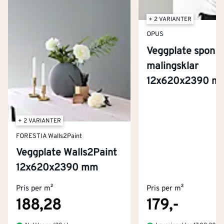
+ 2 VARIANTER
OPUS
Veggplate spon
malingsklar
12x620x2390 m
+ 2 VARIANTER
FORESTIA Walls2Paint
Veggplate Walls2Paint
Kontakt oss
12x620x2390 mm
Om Montér
Pris per m²
Pris per m²
Kjøpsbetingelser
Tjenester
Byggevarehus og åpningstider
188,28
179,-
Betaling
Montér Klubb