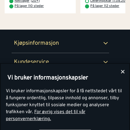
Nettlager
(
20+
)
Leveringsklar 17.08.2026
Prismatch
På lager 110 steder
På lager 112 steder
Netthandel
Medlemsavtaler
100% fornøydgaranti
Retur- og angrerettsskjema
Montér Bedrift
Ledige stillinger
Kjøpsinformasjon
Retur av EE-avfall
Personvern
Kundeservice
Våre kjøkkensentre
Vi bruker informasjonskapsler
Montér
Vi bruker informasjonskapsler for å få nettstedet vårt til
å fungere ordentlig, tilpasse innhold og annonser, tilby
funksjoner knyttet til sosiale medier og analysere
trafikken vår.
For øvrig vises det til vår
personvernerklæring.