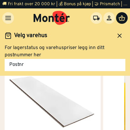
🚚 Fri frakt over 20 000 kr | 💰 Bonus på kjøp | 🤝 Prismatch | ⭐ 100% fornøyd garanti | 🏪 140 byggevarehus
Velg varehus
For lagerstatus og varehuspriser legg inn ditt
Byggevarer
Bygningsplater
Sponplater
postnummer her
Postnr
Sponplate malingsklar 12x620 mm 2390 mm