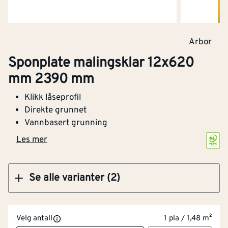
Klikk og hent
Arbor
Sponplate malingsklar 12x620
Sponplate malingsklar 12x620 mm 2740 mm
mm 2390 mm
Klikk låseprofil
Direkte grunnet
Vannbasert grunning
Klikk og hent
Les mer
Se alle varianter (2)
Bredde
[mm]
620
Tykkelse
[mm]
12
PEFC
Velg antall
1 pla / 1,48 m²