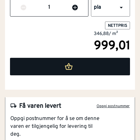
Antall
pla
NETTPRIS
346,88
/
m²
999,01
NOBB
54314101
Bredde
[mm]
2400
Artikkelnummer
101223680
Slitesterk
Få varen levert
Tykkelse
[mm]
12
Oppgi postnummer
Not og fjær på 2 sider
Oppgi postnummer for å se om denne
God skrufasthet
Lengde (mm)
[mm]
1200
varen er tilgjengelig for levering til
5 lag WPB-limt finér
deg.
CE-merket
Ja