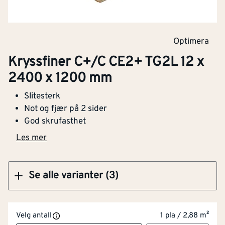
Klikk og hent
Optimera
Kryssfiner C+/C CE2+ TG2L 18 x 2400 x 1200
Kryssfiner C+/C CE2+ TG2L 12 x
mm
2400 x 1200 mm
Slitesterk
Not og fjær på 2 sider
God skrufasthet
Klikk og hent
Les mer
Se alle varianter (3)
Velg antall
1 pla / 2,88 m²