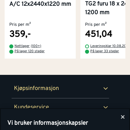
TG2 furu 18 x 24
A/C 12x2440x1220 mm
Kontakt oss
1200 mm
Om Montér
Pris per m²
Pris per m²
Kjøpsbetingelser
Tjenester
Byggevarehus og åpningstider
359,-
451,04
Betaling
Montér Klubb
Nettlager
(
100+
)
Leveringsklar 10.08.202
Prismatch
På lager 120 steder
På lager 33 steder
Netthandel
Medlemsavtaler
100% fornøydgaranti
Retur- og angrerettsskjema
Montér Bedrift
Ledige stillinger
Kjøpsinformasjon
Retur av EE-avfall
Personvern
Kundeservice
Våre kjøkkensentre
Vi bruker informasjonskapsler
Montér