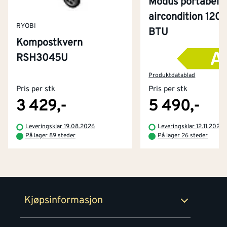
Modus portabel
aircondition 120
RYOBI
BTU
Kompostkvern
RSH3045U
Kontakt oss
Om Montér
Produktdatablad
Pris per stk
Pris per stk
Kjøpsbetingelser
Tjenester
Byggevarehus og åpningstider
3 429,-
5 490,-
Betaling
Montér Klubb
Leveringsklar 19.08.2026
Leveringsklar 12.11.2026
Prismatch
På lager 89 steder
På lager 26 steder
Netthandel
Medlemsavtaler
100% fornøydgaranti
Retur- og angrerettsskjema
Montér Bedrift
Ledige stillinger
Kjøpsinformasjon
Retur av EE-avfall
Personvern