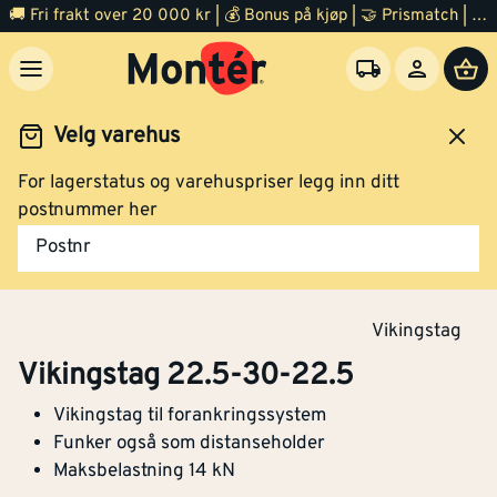
🚚 Fri frakt over 20 000 kr | 💰 Bonus på kjøp | 🤝 Prismatch | ⭐ 100% fornøyd garanti | 🏪 140 byggevarehus
Velg varehus
Vikingstag 12.5-25-12.5
For lagerstatus og varehuspriser legg inn ditt
arer
Armering og forskaling
Forskaling
Tilbehør
postnummer her
Postnr
Klikk og hent
Vikingstag
Vikingstag 22.5-30-22.5
Vikingstag 22.5-30-22.5
Vikingstag til forankringssystem
Funker også som distanseholder
Maksbelastning 14 kN
Kjøp