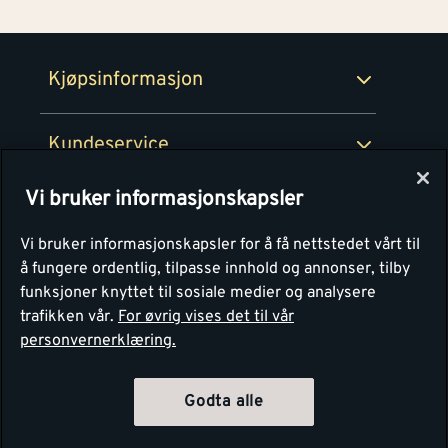
Retur- og angrerettsskjema
Montér Bedrift
Ledige stillinger
Kjøpsinformasjon
Retur av EE-avfall
Personvern
Kundeservice
Våre kjøkkensentre
Vi bruker informasjonskapsler
Montér
Vi bruker informasjonskapsler for å få nettstedet vårt til
å fungere ordentlig, tilpasse innhold og annonser, tilby
funksjoner knyttet til sosiale medier og analysere
trafikken vår.
For øvrig vises det til vår
personvernerklæring.
Godta alle