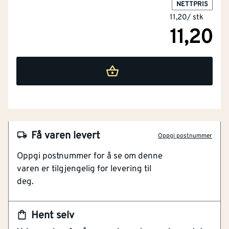
NETTPRIS
11,20
/
stk
11,20
Få varen levert
Oppgi postnummer
NOBB
44075780
Oppgi postnummer for å se om denne
Artikkelnummer
101207719
varen er tilgjengelig for levering til
deg.
For mykt underlag
Slagfast
Sterk
Hent selv