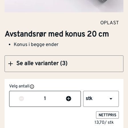
Avstandsrør med konus 30 cm
OPLAST
Avstandsrør med konus 20 cm
Klikk og hent
Konus i begge ender
Se alle varianter (3)
Velg antall
Antall
stk
NETTPRIS
13,70
/
stk