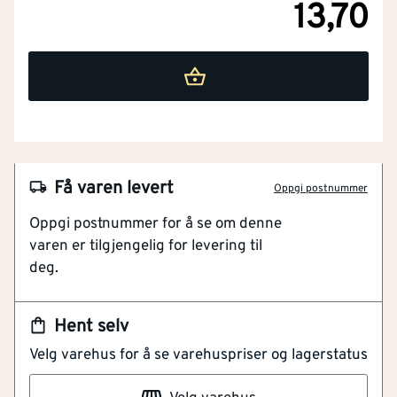
13,70
Få varen levert
Oppgi postnummer
Oppgi postnummer for å se om denne
varen er tilgjengelig for levering til
deg.
NOBB
42160784
Hent selv
Artikkelnummer
101207706
Velg varehus for å se varehuspriser og lagerstatus
Konus i begge ender