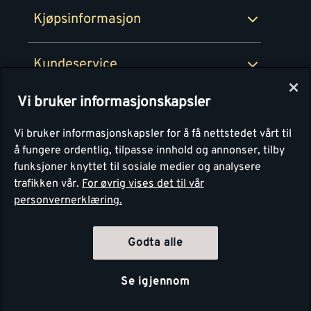
Kjøpsinformasjon
Retur av EE-avfall
Personvern
Kundeservice
Våre kjøkkensentre
Vi bruker informasjonskapsler
Montér
Vi bruker informasjonskapsler for å få nettstedet vårt til
å fungere ordentlig, tilpasse innhold og annonser, tilby
funksjoner knyttet til sosiale medier og analysere
trafikken vår.
For øvrig vises det til vår
personvernerklæring.
Godta alle
Se igjennom