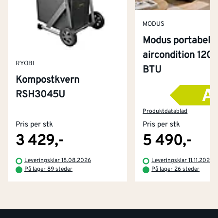
MODUS
Modus portabel
aircondition 120
RYOBI
BTU
Kompostkvern
RSH3045U
Kontakt oss
Om Montér
Produktdatablad
Pris per stk
Pris per stk
Kjøpsbetingelser
Tjenester
Byggevarehus og åpningstider
3 429,-
5 490,-
Betaling
Montér Klubb
Leveringsklar 18.08.2026
Leveringsklar 11.11.2026
Prismatch
På lager 89 steder
På lager 26 steder
Netthandel
Medlemsavtaler
100% fornøydgaranti
Retur- og angrerettsskjema
Montér Bedrift
Ledige stillinger