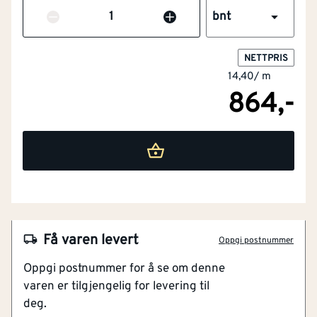
Antall
bnt
NETTPRIS
14,40
/
m
864,-
Få varen levert
Oppgi postnummer
NOBB
53512646
Oppgi postnummer for å se om denne
varen er tilgjengelig for levering til
Artikkelnummer
101233040
deg.