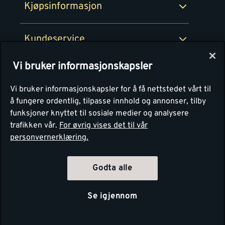
Kjøpsinformasjon
Retur av EE-avfall
Personvern
Kundeservice
Våre kjøkkensentre
Vi bruker informasjonskapsler
Montér
Vi bruker informasjonskapsler for å få nettstedet vårt til
å fungere ordentlig, tilpasse innhold og annonser, tilby
funksjoner knyttet til sosiale medier og analysere
trafikken vår.
For øvrig vises det til vår
personvernerklæring.
Godta alle
Se igjennom
Copyright Montér 2026