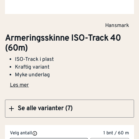
Klikk og hent
Hansmark
Armeringsskinne ISO-Track 40
Armeringsskinne ISO-Track 60 (40m)
(60m)
ISO-Track i plast
Kraftig variant
Myke underlag
Klikk og hent
Les mer
Se alle varianter (7)
Velg antall
1 bnt / 60 m