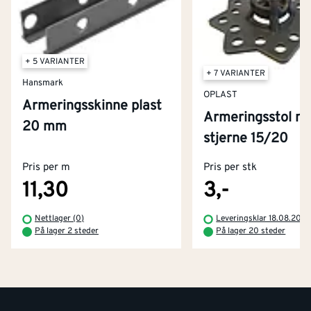
+ 5 VARIANTER
+ 7 VARIANTER
Hansmark
OPLAST
Armeringsskinne plast
Armeringsstol m
20 mm
Kontakt oss
stjerne 15/20
Om Montér
Pris per m
Pris per stk
Kjøpsbetingelser
Tjenester
Byggevarehus og åpningstider
11,30
3,-
Betaling
Montér Klubb
Nettlager (0)
Leveringsklar 18.08.202
Prismatch
På lager 2 steder
På lager 20 steder
Netthandel
Medlemsavtaler
100% fornøydgaranti
Retur- og angrerettsskjema
Montér Bedrift
Ledige stillinger