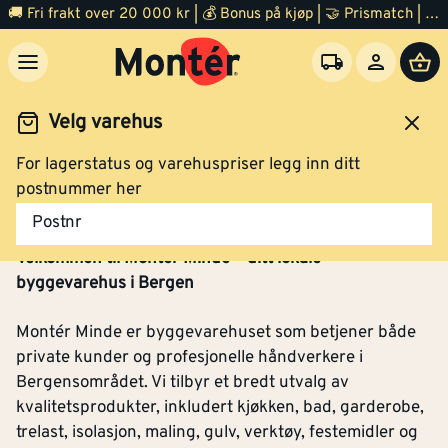
🚚 Fri frakt over 20 000 kr | 💰 Bonus på kjøp | 🤝 Prismatch | ⭐ 100% fornøyd garanti | 🏪 140 byggevarehus
Velg varehus
For lagerstatus og varehuspriser legg inn ditt
postnummer her
Montér Minde
Postnr
Velkommen til Montér Minde – ditt lokale
byggevarehus i Bergen
Montér Minde er byggevarehuset som betjener både
private kunder og profesjonelle håndverkere i
Bergensområdet. Vi tilbyr et bredt utvalg av
kvalitetsprodukter, inkludert kjøkken, bad, garderobe,
trelast, isolasjon, maling, gulv, verktøy, festemidler og