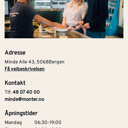
Adresse
Minde Alle 43
,
5068
Bergen
Få veibeskrivelsen
Kontakt
Tlf:
48 07 40 00
minde@monter.no
Åpningstider
Mandag
06:30-19:00