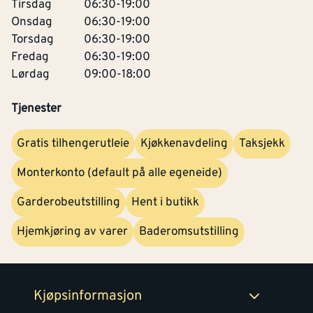
Tirsdag
06:30-19:00
Onsdag
06:30-19:00
Torsdag
06:30-19:00
Fredag
06:30-19:00
Lørdag
09:00-18:00
Tjenester
Kontakt oss
Om Montér
Gratis tilhengerutleie
Kjøkkenavdeling
Taksjekk
Kjøpsbetingelser
Tjenester
Byggevarehus og åpningstider
Monterkonto (default på alle egeneide)
Betaling
Montér Klubb
Prismatch
Garderobeutstilling
Hent i butikk
Netthandel
Medlemsavtaler
Hjemkjøring av varer
Baderomsutstilling
100% fornøydgaranti
Retur- og angrerettsskjema
Montér Bedrift
Ledige stillinger
Kjøpsinformasjon
Retur av EE-avfall