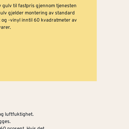
v gulv til fastpris gjennom tjenesten
gulv gjelder montering av standard
t og -vinyl inntil 60 kvadratmeter av
arer.
g luftfuktighet.
gges.
0 prosent. Hvis det