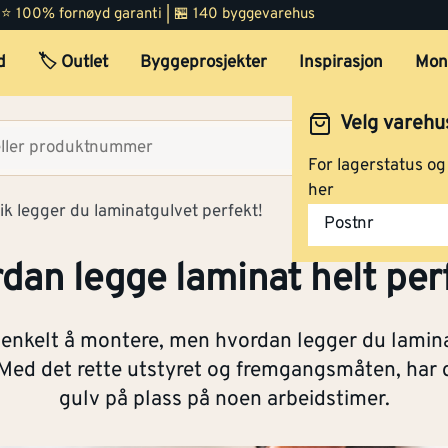
 | ⭐ 100% fornøyd garanti | 🏪 140 byggevarehus
d
🏷️ Outlet
Byggeprosjekter
Inspirasjon
Mon
Velg varehu
Velg lag
For lagerstatus o
her
lik legger du laminatgulvet perfekt!
Postnr
dan legge laminat helt per
enkelt å montere, men hvordan legger du laminat 
Med det rette utstyret og fremgangsmåten, har du
gulv på plass på noen arbeidstimer.