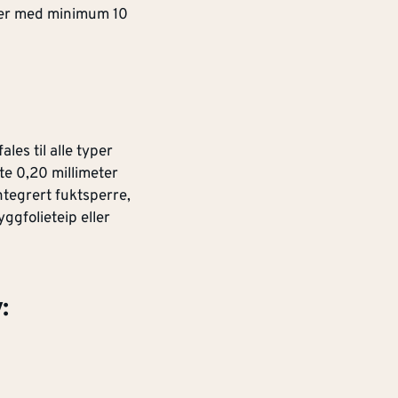
ter med minimum 10
es til alle typer
e 0,20 millimeter
integrert fuktsperre,
ggfolieteip eller
: