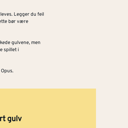
leves. Legger du feil
ette bør være
kalkede gulvene, men
spillet i
g Opus.
rt gulv