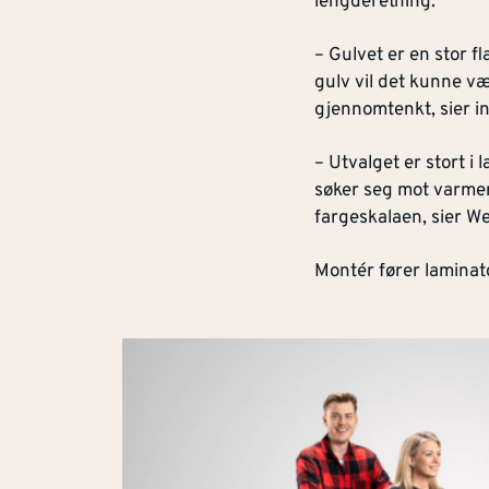
lengderetning.
– Gulvet er en stor 
gulv vil det kunne v
gjennomtenkt, sier i
– Utvalget er stort i
søker seg mot varmere
fargeskalaen, sier 
Montér fører laminat