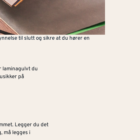
nnelse til slutt og sikre at du hører en
r laminagulvt du
 usikker på
rommet. Legger du det
, må legges i