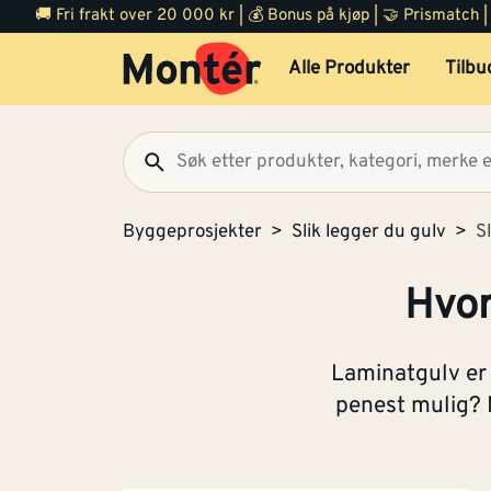
🚚 Fri frakt over 20 000 kr | 💰 Bonus på kjøp | 🤝 Prismatch
Alle Produkter
Tilbu
Byggeprosjekter
Slik legger du gulv
S
Hvor
Laminatgulv er 
penest mulig? 