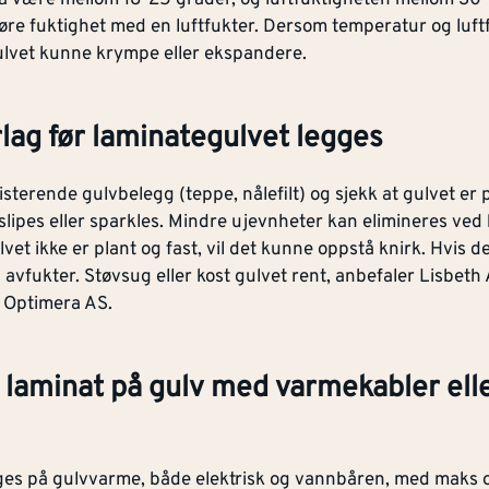
ilføre fuktighet med en luftfukter. Dersom temperatur og luft
gulvet kunne krympe eller ekspandere.
rlag før laminategulvet legges
sterende gulvbelegg (teppe, nålefilt) og sjekk at gulvet er p
slipes eller sparkles. Mindre ujevnheter kan elimineres ved h
et ikke er plant og fast, vil det kunne oppstå knirk. Hvis de
avfukter. Støvsug eller kost gulvet rent, anbefaler Lisbeth
i Optimera AS.
e laminat på gulv med varmekabler ell
ges på gulvvarme, både elektrisk og vannbåren, med maks 