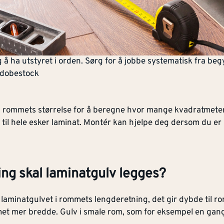
 å ha utstyret i orden. Sørg for å jobbe systematisk fra begy
 Adobestock
p rommets størrelse for å beregne hvor mange kvadratmete
til hele esker laminat. Montér kan hjelpe deg dersom du er
ning skal laminatgulv legges?
 laminatgulvet i rommets lengderetning, det gir dybde til 
met mer bredde. Gulv i smale rom, som for eksempel en gang