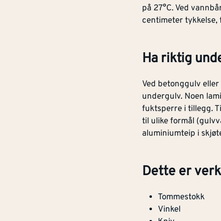
på 27°C. Ved vannbå
centimeter tykkelse, f
Ha riktig und
Ved betonggulv eller 
undergulv. Noen lami
fuktsperre i tillegg. 
til ulike formål (gul
aluminiumteip i skjøt
Dette er verk
Tommestokk
Vinkel