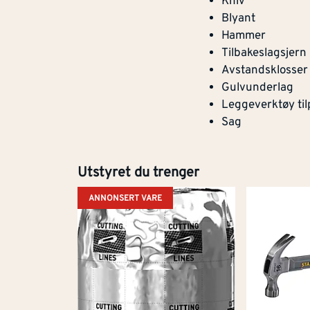
Kniv
Blyant
Hammer
Tilbakeslagsjern
Avstandsklosser
Gulvunderlag
Leggeverktøy til
Sag
Utstyret du trenger
ANNONSERT VARE