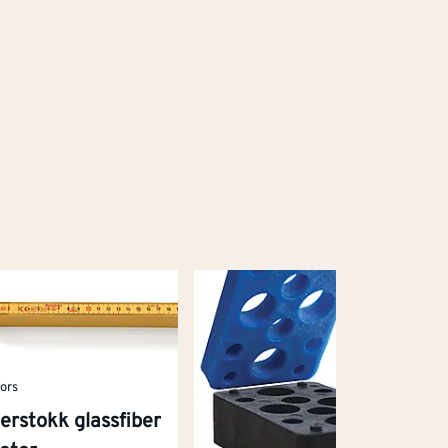
fors
erstokk glassfiber