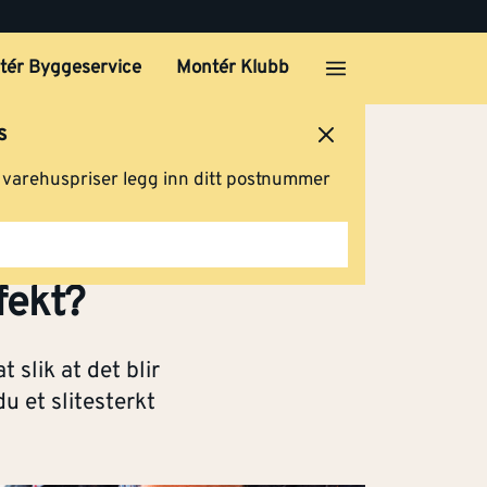
tér Byggeservice
Montér Klubb
s
ersted
Logg inn
Handlevogn
g varehuspriser legg inn ditt postnummer
fekt?
slik at det blir
 et slitesterkt