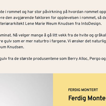
flate i rommet og har stor påvirkning på hvordan rommet opp
ære den avgjørende faktoren for opplevelsen i rommet, så d
nteriørarkitekt Lene Marie Weum Knudsen fra IntoDesign.
 laminat. Nå velger mange å gå litt vekk fra de hvite og grå
 gulv som er mer naturtro i fargene. Vi ønsker det naturlige 
Weum Knudsen.
gulv fra de største produsentene som Berry Alloc, Pergo o
FERDIG MONTERT
Ferdig Monte