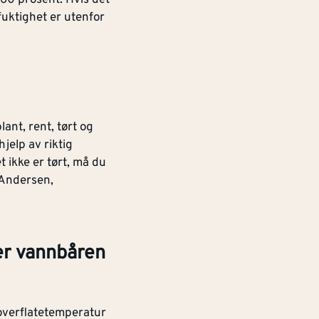
fuktighet er utenfor
lant, rent, tørt og
jelp av riktig
t ikke er tørt, må du
 Andersen,
er vannbåren
overflatetemperatur