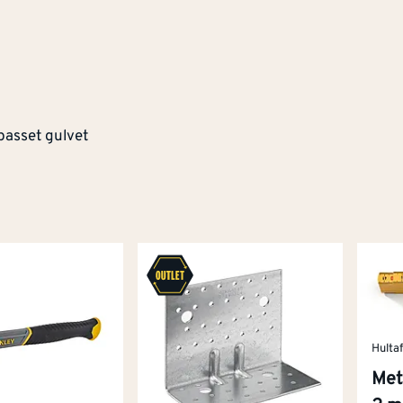
passet gulvet
Hulta
Met