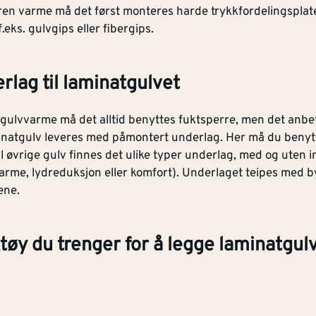
ren varme må det først monteres harde trykkfordelingspla
.eks. gulvgips eller fibergips.
erlag til laminatgulvet
gulvvarme må det alltid benyttes fuktsperre, men det anbefal
natgulv leveres med påmontert underlag. Her må du benytt
Til øvrige gulv finnes det ulike typer underlag, med og uten 
vvarme, lydreduksjon eller komfort). Underlaget teipes med by
ene.
tøy du trenger for å legge laminatgulv