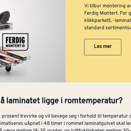
Vi tilbyr montering a
Ferdig Montert. For 
klikkparkett, -lamina
standard sortimentsv
Les mer
å laminatet ligge i romtemperatur?
prosent trevirke og vil bevege seg i forhold til temperatur o
matiseres uåpnet i 48 timer i rommet laminatgulvet skal le
være mellom 18-25 grader, og luftfuktigheten mellom 30-6