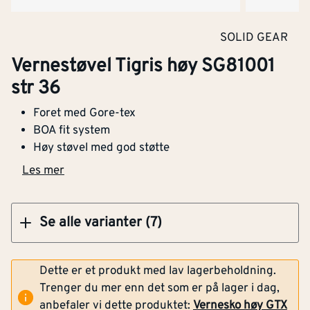
Klikk og hent
Med vernetå
Ja
SOLID GEAR
Vernestøvel Tigris høy SG81001
Skostørrelse
36
Vernestøvel Tigris høy SG81001 str 40
str 36
Med spikerbeskyttelse
Ja
Foret med Gore-tex
BOA fit system
Med gelenkbeskyttelse
Nei
Høy støvel med god støtte
Klikk og hent
Barnemodell
Nei
Les mer
Metallfri
Nei
Se alle varianter (7)
With midsole
Ja
Dette er et produkt med lav lagerbeholdning.
Fuel - and oil resistant
Ja
Trenger du mer enn det som er på lager i dag,
(FO)
anbefaler vi dette produktet:
Vernesko høy GTX