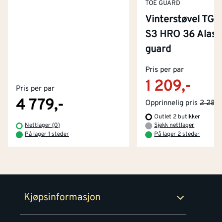
TOE GUARD
Vinterstøvel TG
S3 HRO 36 Alask
guard
Kontakt oss
Om Montér
Pris per par
1 209,-
Pris per par
Kjøpsbetingelser
Tjenester
Byggevarehus og åpningstider
4 779,-
Opprinnelig pris
2 289,
Outlet 2 butikker
Betaling
Montér Klubb
Nettlager (0)
Sjekk nettlager
Prismatch
På lager 1 steder
På lager 2 steder
Netthandel
Medlemsavtaler
100% fornøydgaranti
Retur- og angrerettsskjema
Montér Bedrift
Ledige stillinger
Kjøpsinformasjon
Retur av EE-avfall
Personvern