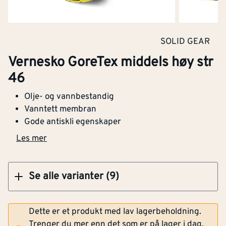
(signalfarger)
Klikk og hent
Innerforing
Nei
SOLID GEAR
Vernesko GoreTex middels høy str
Bred passform
Ja
Verneskolett Prime GTX Mid str 48
46
Med vernetå
Ja
Olje- og vannbestandig
Vanntett membran
Med spikerbeskyttelse
Ja
Gode antiskli egenskaper
Klikk og hent
Barnemodell
Nei
Les mer
Metallfri
Nei
Se alle varianter (9)
With midsole
Ja
Dette er et produkt med lav lagerbeholdning.
Sklisikker
Ja
Trenger du mer enn det som er på lager i dag,