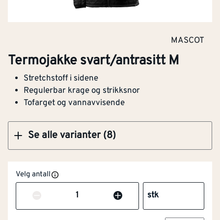
Termojakke petroleum/svart S
MASCOT
Termojakke svart/antrasitt M
Stretchstoff i sidene
Kjøp
Regulerbar krage og strikksnor
Tofarget og vannavvisende
Se alle varianter (8)
Velg antall
Antall
stk