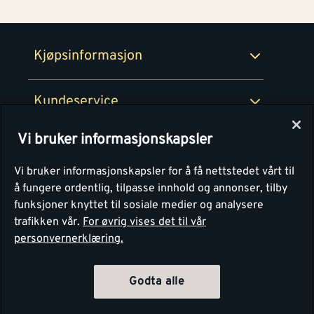
Retur- og angrerettsskjema
Montér Bedrift
Ledige stillinger
Kjøpsinformasjon
Retur av EE-avfall
Personvern
Kundeservice
Våre kjøkkensentre
Vi bruker informasjonskapsler
Montér
Vi bruker informasjonskapsler for å få nettstedet vårt til
å fungere ordentlig, tilpasse innhold og annonser, tilby
funksjoner knyttet til sosiale medier og analysere
trafikken vår.
For øvrig vises det til vår
personvernerklæring.
Godta alle