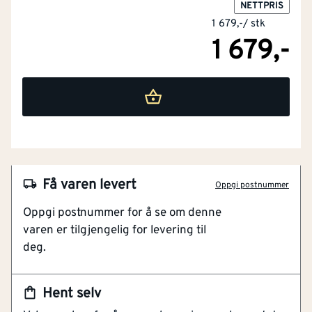
NETTPRIS
1 679,-
/
stk
1 679,-
NOBB
53120900
Artikkelnummer
101385869
Få varen levert
Oppgi postnummer
Stretchstoff i sidene
Oppgi postnummer for å se om denne
Regulerbar krage og strikksnor
varen er tilgjengelig for levering til
Tofarget og vannavvisende
deg.
Tofarget. Vannavvisende. Med CLIMASCOT
Lightweight Insulation. Høy krave med regulerbar,
Hent selv
elastisk snor. Lukking med glidelås og innvendig