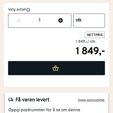
Velg antall
Antall
stk
NETTPRIS
1 849,-
/
stk
1 849,-
NOBB
60008543
Artikkelnummer
101375421
Vann- og vindtett beskyttelse
Få varen levert
Oppgi postnummer
Avansert 4-veis stretch
Oppgi postnummer for å se om denne
Stilig design og holdbarhet