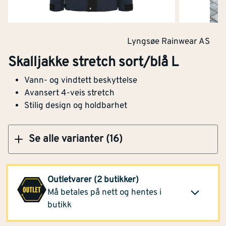
Skalljakke stretch sort 3XL
Lyngsøe Rainwear AS
Skalljakke stretch sort/blå L
Vann- og vindtett beskyttelse
Klikk og hent
Avansert 4-veis stretch
Stilig design og holdbarhet
Montér Stord
(2 stk)
964,-
Opprinnelig pris
Klikk og hent
1 849,-
Se alle varianter (16)
Optimera Proffsenter
964,-
Ålesund
(2 stk)
Outletvarer (2 butikker)
Klikk og hent
Opprinnelig pris
Må betales på nett og hentes i
1 849,-
butikk