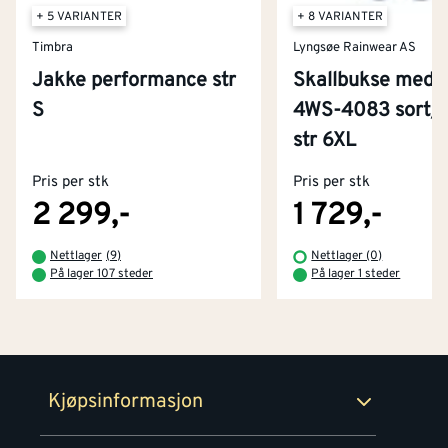
+ 5 VARIANTER
+ 8 VARIANTER
Timbra
Lyngsøe Rainwear AS
Jakke performance str
Skallbukse med s
S
4WS-4083 sort/
Kontakt oss
str 6XL
Om Montér
Pris per stk
Pris per stk
Kjøpsbetingelser
Tjenester
Byggevarehus og åpningstider
2 299,-
1 729,-
Betaling
Montér Klubb
Nettlager
(
9
)
Nettlager (0)
Prismatch
På lager 107 steder
På lager 1 steder
Netthandel
Medlemsavtaler
100% fornøydgaranti
Retur- og angrerettsskjema
Montér Bedrift
Ledige stillinger
Kjøpsinformasjon
Retur av EE-avfall
Personvern