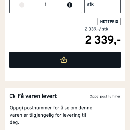
(signalfarger)
Antall
stk
Barnemodell
Nei
NETTPRIS
2 339,-
/
stk
Materialvekt
[g/m²]
380
2 339,-
Engangsversjon
Nei
Maskinvaskbar
Ja
Beskyttelse mot
Nei
kjemikalier
NOBB
57962183
Få varen levert
Materiale
Kunststoff
Oppgi postnummer
Artikkelnummer
101312633
Oppgi postnummer for å se om denne
Farge
Svart
varen er tilgjengelig for levering til
Laminert materiale med behagelig, isolerende
deg.
teddyfôr
Modell / utførelse
Jack