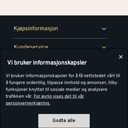
Medlemsavtaler
100% fornøydgaranti
Retur- og angrerettsskjema
Montér Bedrift
Ledige stillinger
Kjøpsinformasjon
Retur av EE-avfall
Personvern
Kundeservice
Våre kjøkkensentre
Vi bruker informasjonskapsler
Montér
Vi bruker informasjonskapsler for å få nettstedet vårt til
å fungere ordentlig, tilpasse innhold og annonser, tilby
funksjoner knyttet til sosiale medier og analysere
trafikken vår.
For øvrig vises det til vår
personvernerklæring.
Godta alle