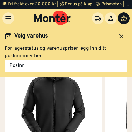
Snickers arbeidsjakke sort XS
🚚 Fri frakt over 20 000 kr | 💰 Bonus på kjøp | 🤝 Prismatch | ⭐ 100% fornøyd garanti | 🏪 140 byggevarehus
Klikk og hent
Velg varehus
For lagerstatus og varehuspriser legg inn ditt
eidsklær og verneutstyr
Arbeidsklær
Arbeidsjakke
postnummer her
Jakke sort S
Postnr
Klikk og hent
Jakke 8018 sort XXL