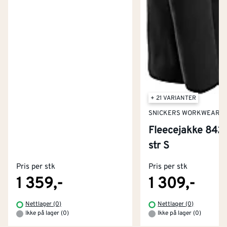
+ 21 VARIANTER
SNICKERS WORKWEAR
Fleecejakke 8422
Kontakt oss
str S
Om Montér
Pris per stk
Pris per stk
Kjøpsbetingelser
Tjenester
Byggevarehus og åpningstider
1 359,-
1 309,-
Betaling
Montér Klubb
Nettlager (0)
Nettlager (0)
Prismatch
Ikke på lager (0)
Ikke på lager (0)
Netthandel