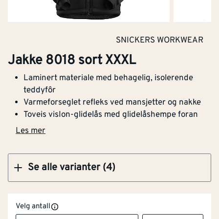
Klikk og hent
SNICKERS WORKWEAR
Jakke 8018 sort XXXL
Jakke 8018 sort XXXL
Laminert materiale med behagelig, isolerende
teddyfôr
Varmeforseglet refleks ved mansjetter og nakke
Toveis visIon-glidelås med glidelåshempe foran
Klikk og hent
Les mer
Se alle varianter (4)
Flammehemmende
Nei
versjon
Velg antall
Høy synlighet
Nei