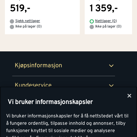
Tjenester
Byggevarehus og åpningstider
519,-
1 359,-
Betaling
Montér Klubb
Sjekk nettlager
Nettlager (0)
Prismatch
Ikke på lager (0)
Ikke på lager (0)
Netthandel
Medlemsavtaler
100% fornøydgaranti
Retur- og angrerettsskjema
Montér Bedrift
Ledige stillinger
Kjøpsinformasjon
Retur av EE-avfall
Personvern
Kundeservice
Våre kjøkkensentre
Vi bruker informasjonskapsler
Montér
Vi bruker informasjonskapsler for å få nettstedet vårt til
å fungere ordentlig, tilpasse innhold og annonser, tilby
funksjoner knyttet til sosiale medier og analysere