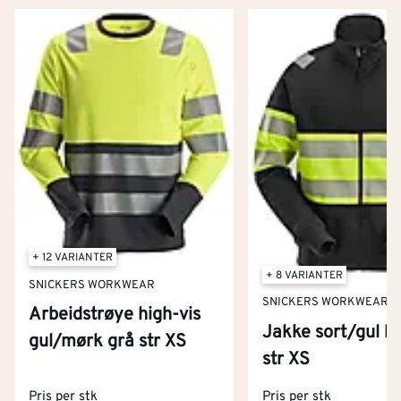
+ 12 VARIANTER
+ 8 VARIANTER
SNICKERS WORKWEAR
SNICKERS WORKWEAR
Arbeidstrøye high-vis
Jakke sort/gul kl
gul/mørk grå str XS
Kontakt oss
str XS
Om Montér
Pris per stk
Pris per stk
Kjøpsbetingelser