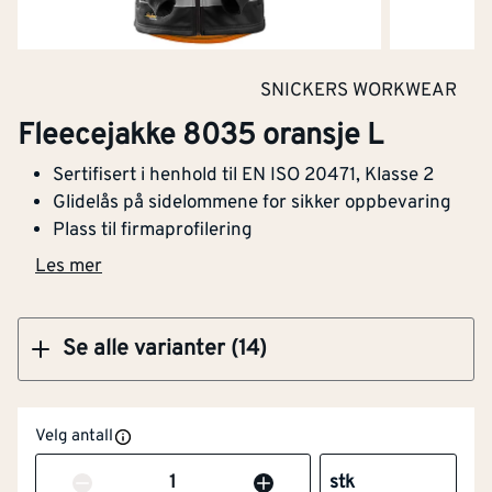
Varslingsbeskyttelse i
Ja
Kjøp
henhold til EN ISO 20471
Engangsversjon
Nei
SNICKERS WORKWEAR
Fleecejakke 8035 oransje XXL
Fleecejakke 8035 oransje L
Antistatisk utførelse
Nei
Sertifisert i henhold til EN ISO 20471, Klasse 2
Fukt/vanntetthet i
Nei
Glidelås på sidelommene for sikker oppbevaring
henhold til EN 343
Plass til firmaprofilering
Kjøp
Les mer
Varmebeskyttelse
Nei
Maskinvaskbar
Ja
Se alle varianter (14)
Varme- og
Nei
flammebeskyttelse i
Velg antall
henhold til EN 11612
Antall
stk