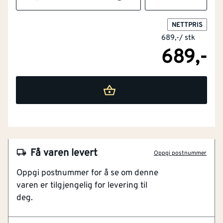
NETTPRIS
689,-
/
stk
689,-
NOBB
57903803
Artikkelnummer
101308589
Behagelig og myk
Få varen levert
Oppgi postnummer
Produsert av 80% bomull og 20% polyester
Oppgi postnummer for å se om denne
Holdbar YKK-glidelås
varen er tilgjengelig for levering til
Uten hette
deg.
Unisex modell