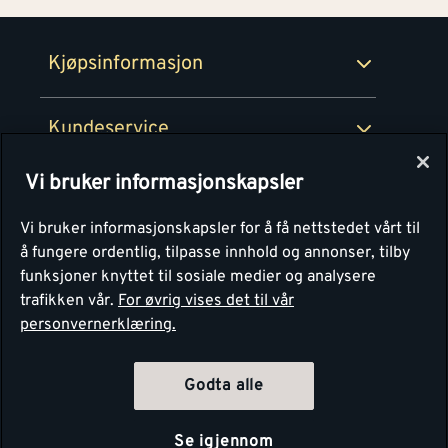
Retur- og angrerettsskjema
Montér Bedrift
Ledige stillinger
Kjøpsinformasjon
Retur av EE-avfall
Personvern
Kundeservice
Våre kjøkkensentre
Vi bruker informasjonskapsler
Montér
Vi bruker informasjonskapsler for å få nettstedet vårt til
å fungere ordentlig, tilpasse innhold og annonser, tilby
funksjoner knyttet til sosiale medier og analysere
trafikken vår.
For øvrig vises det til vår
personvernerklæring.
Godta alle
Se igjennom