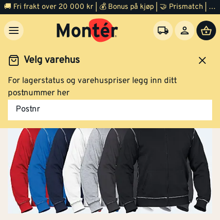
🚚 Fri frakt over 20 000 kr | 💰 Bonus på kjøp | 🤝 Prismatch | ⭐ 100% fornøyd garanti | 🏪 140 byggevarehus
Kjøp
Collegejakke L 10 059 svart XL
Velg varehus
For lagerstatus og varehuspriser legg inn ditt
eidsklær og verneutstyr
Arbeidsklær
Arbeidsjakke
postnummer her
Postnr
Kjøp
Collegejakke L 10 059 svart 2XL
Kjøp