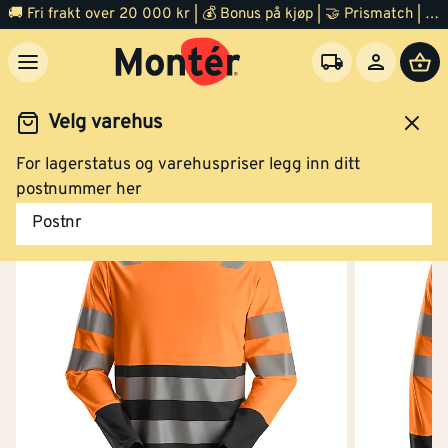
Arbeidstrøye high-vis oransje/sort str 3XL
🚚 Fri frakt over 20 000 kr | 💰 Bonus på kjøp | 🤝 Prismatch | ⭐ 100% fornøyd garanti | 🏪 140 byggevarehus
Velg varehus
Klikk og hent
For lagerstatus og varehuspriser legg inn ditt
dsklær og verneutstyr
Arbeidsklær
Arbeidsgenser
postnummer her
Arbeidstrøye high-vis gul/sort str 3XL
Postnr
Kjøp
Arbeidstrøye high-vis oransje/sort str S