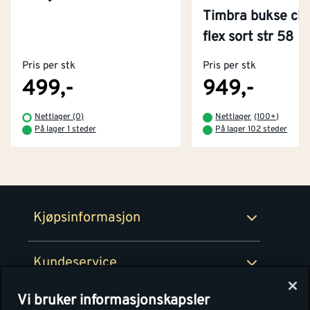
Timbra bukse cla
Kontakt oss
flex sort str 58
Om Montér
Pris per stk
Pris per stk
Kjøpsbetingelser
Tjenester
Byggevarehus og åpningstider
499,-
949,-
Betaling
Montér Klubb
Nettlager (0)
Nettlager
(
100+
)
Prismatch
På lager 1 steder
På lager 102 steder
Netthandel
Medlemsavtaler
100% fornøydgaranti
Retur- og angrerettsskjema
Montér Bedrift
Ledige stillinger
Kjøpsinformasjon
Retur av EE-avfall
Personvern
Kundeservice
Våre kjøkkensentre
Vi bruker informasjonskapsler
Montér