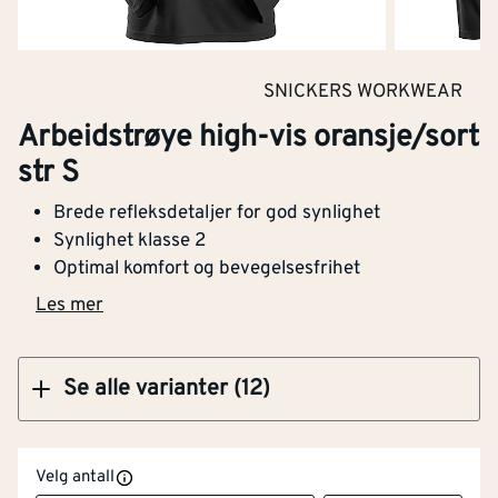
Kjøp
SNICKERS WORKWEAR
Arbeidstrøye high-vis oransje/sort
Arbeidstrøye high-vis oransje/sort str XL
str S
Brede refleksdetaljer for god synlighet
Synlighet klasse 2
Optimal komfort og bevegelsesfrihet
Kjøp
Les mer
Se alle varianter (12)
Velg antall