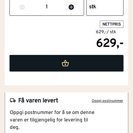
Antall
stk
NETTPRIS
Flammehemmende
Nei
629,-
/
stk
versjon
629,-
Høy synlighet
Ja
(signalfarger)
Barnemodell
Nei
NOBB
60065180
Kortermet
Nei
Artikkelnummer
101420992
Brede refleksdetaljer for god synlighet
Få varen levert
Engangsversjon
Nei
Oppgi postnummer
Synlighet klasse 2
Oppgi postnummer for å se om denne
Optimal komfort og bevegelsesfrihet
Engangsutførelse
Nei
varen er tilgjengelig for levering til
Strategisk plasserte mørke områder skjuler skitt
deg.
Materiale
Kunstfiber