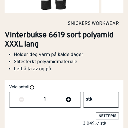
SNICKERS WORKWEAR
Vinterbukse 6619 sort polyamid
XXXL lang
Holder deg varm på kalde dager
Vanntett
Nei
Slitesterkt polyamidmateriale
Lett å ta av og på
Flammehemmende
Nei
versjon
Velg antall
Høy synlighet
Nei
Antall
stk
(signalfarger)
NETTPRIS
Med reflekterende striper
Ja
3 049,-
/
stk