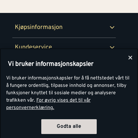
100% fornøydgaranti
Retur- og angrerettsskjema
Montér Bedrift
Ledige stillinger
Kjøpsinformasjon
Retur av EE-avfall
Personvern
Kundeservice
Våre kjøkkensentre
Vi bruker informasjonskapsler
Montér
Vi bruker informasjonskapsler for å få nettstedet vårt til
å fungere ordentlig, tilpasse innhold og annonser, tilby
funksjoner knyttet til sosiale medier og analysere
trafikken vår.
For øvrig vises det til vår
personvernerklæring.
Godta alle