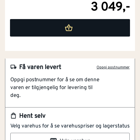
3 049,-
Barnemodell
Nei
Snekkerbukse/selebukse
Nei
Vadere
Nei
Engangsversjon
Nei
Få varen levert
Materiale
Andre
Oppgi postnummer
NOBB
52663985
Oppgi postnummer for å se om denne
Farge
Svart
Artikkelnummer
101231269
varen er tilgjengelig for levering til
deg.
Holder deg varm på kalde dager
Materialkvalitet
Polyamid
Slitesterkt polyamidmateriale
Lett å ta av og på
Type tetning
Glidelås
Hent selv
Velg varehus for å se varehuspriser og lagerstatus
Fôret vinterbukse som holder deg varm med avansert
Passform
Lang form
37.5 fôr som gir utmerket ventilering og klimakontroll.