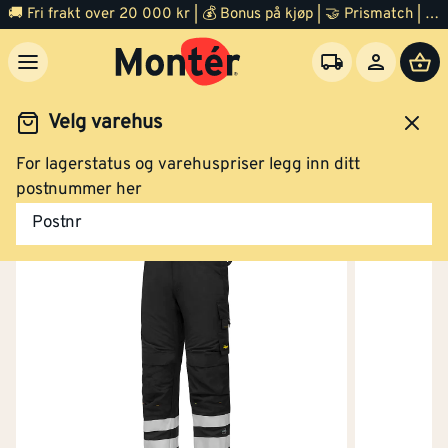
🚚 Fri frakt over 20 000 kr | 💰 Bonus på kjøp | 🤝 Prismatch | ⭐ 100% fornøyd garanti | 🏪 140 byggevarehus
Velg varehus
For lagerstatus og varehuspriser legg inn ditt
idsklær og verneutstyr
Arbeidsklær
Arbeidsbukse
postnummer her
Postnr