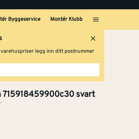
tér Byggeservice
Montér Klubb
s
ersted
Logg inn
Handlevogn
g varehuspriser legg inn ditt postnummer
h 715918459900c30 svart
r