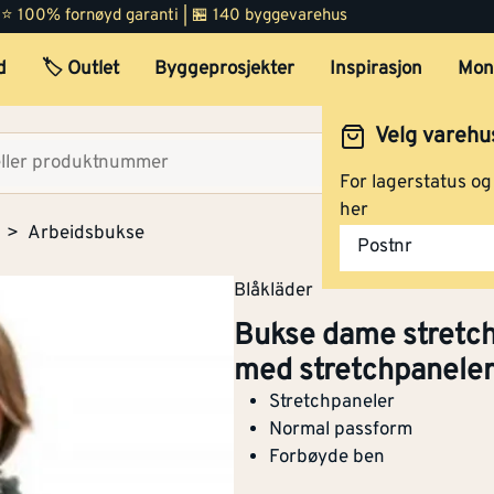
 | ⭐ 100% fornøyd garanti | 🏪 140 byggevarehus
d
🏷️ Outlet
Byggeprosjekter
Inspirasjon
Mon
Velg varehu
Velg lag
For lagerstatus o
her
Arbeidsbukse
Postnr
Blåkläder
Bukse dame stretc
med stretchpanele
Stretchpaneler
Normal passform
Forbøyde ben