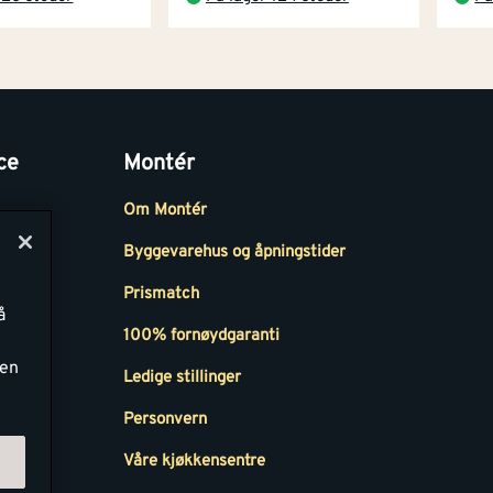
ce
Montér
Om Montér
Byggevarehus og åpningstider
Prismatch
å
r
100% fornøydgaranti
ken
Ledige stillinger
all
Personvern
Våre kjøkkensentre