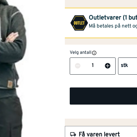
Montér Lyngdal
(4 stk
Outletvarer (1 bu
Opprinnelig pris
1 749,-
Må betales på nett og
Velg antall
Antall
stk
NOBB
50238924
Få varen levert