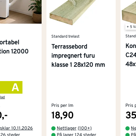
+ 5 
Stand
Standard trelast
ortabel
Kon
Terrassebord
ition 12000
C24
impregnert furu
48
klasse 1 28x120 mm
lad
k
Pris per lm
Pris 
,-
18,90
35
sklar 10.11.2026
Nettlager
(
100+
)
Ne
 26 steder
På lager 124 steder
På