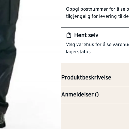
Artikkelnummer
101418387
Oppgi postnummer for å se 
tilgjengelig for levering til de
Stretchpaneler
Normal passform
Forbøyde ben
Hent selv
Velg varehus for å se varehu
Bukse dame stretch 715918459
lagerstatus
Moderne servicebukse i et lett,
hurtigtørkende egenskaper som 
eller utendørs i varmt vær.
Produktbeskrivelse
Anmeldelser
(
)