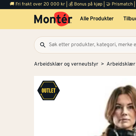
🚚 Fri frakt over 20 000 kr | 💰 Bonus på kjøp | 🤝 Prismatch
Alle Produkter
Tilbu
Arbeidsklær og verneutstyr
Arbeidsklær