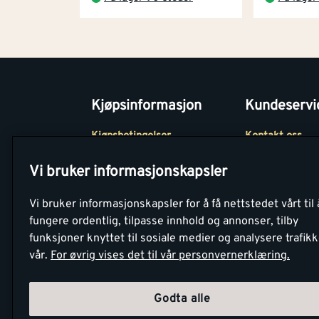
Kjøpsinformasjon
Kundeservi
Kjøpsbetingelser
Kontakt oss
Betaling
Tjenester
Vi bruker informasjonskapsler
Netthandel
Montér Klubb
Vi bruker informasjonskapsler for å få nettstedet vårt til 
Retur- og
Medlemsavtale
fungere ordentlig, tilpasse innhold og annonser, tilby
angrerettsskjema
funksjoner knyttet til sosiale medier og analysere trafik
Montér Bedrift
vår.
For øvrig vises det til vår personvernerklæring.
Retur av EE-avf
Godta alle