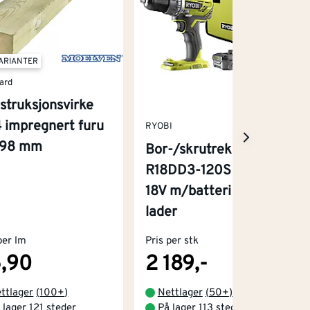
VARIANTER
ard
struksjonsvirke
 impregnert furu
RYOBI
x98 mm
Bor-/skrutrekker
R18DD3-120S One+
18V m/batteri og
lader
per lm
Pris per stk
,90
2 189,-
ttlager
(
100+
)
Nettlager
(
50+
)
 lager 121 steder
På lager 113 steder