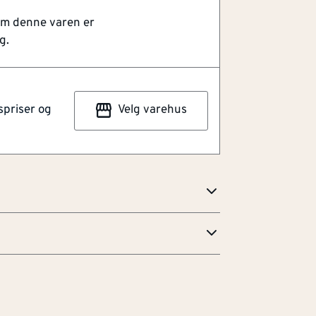
om denne varen er
g.
spriser og
Velg varehus
900c30 svart med stretchpaneler.
 men slitesterkt materiale med
gjør buksen ideell for arbeid innendørs,