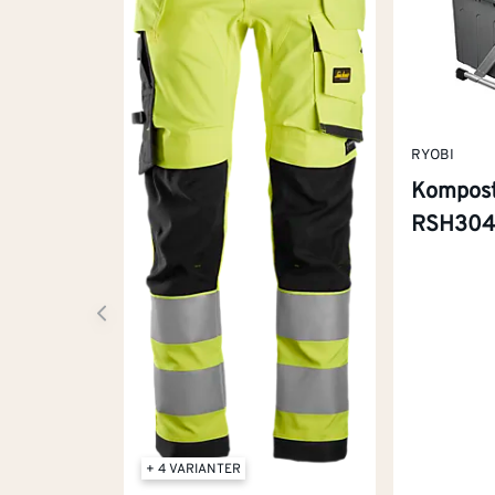
RYOBI
Kompos
RSH30
+ 4 VARIANTER