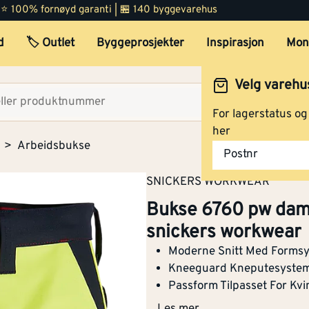
 | ⭐ 100% fornøyd garanti | 🏪 140 byggevarehus
d
🏷️ Outlet
Byggeprosjekter
Inspirasjon
Mon
Velg varehu
Velg lag
For lagerstatus o
her
Arbeidsbukse
Postnr
SNICKERS WORKWEAR
Bukse 6760 pw dam
snickers workwear
Moderne Snitt Med Formsy
Kneeguard Kneputesyste
Passform Tilpasset For Kvi