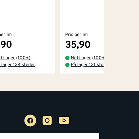
per lm
Pris per lm
,90
35,90
ttlager
(
100+
)
Nettlager
(
100+
)
 lager 124 steder
På lager 121 steder