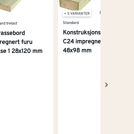
+ 5 VARIANTER
Standard
ard trelast
Konstruksjonsvirke
rassebord
C24 impregnert furu
regnert furu
48x98 mm
sse 1 28x120 mm