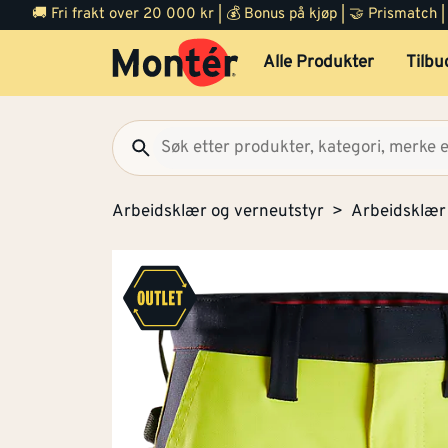
🚚 Fri frakt over 20 000 kr | 💰 Bonus på kjøp | 🤝 Prismatch
Alle Produkter
Tilbu
Arbeidsklær og verneutstyr
Arbeidsklær