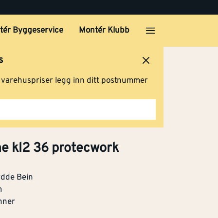
tér Byggeservice
Montér Klubb
s
ersted
Logg inn
Handlevogn
g varehuspriser legg inn ditt postnummer
e kl2 36 protecwork
dde Bein
m
nner