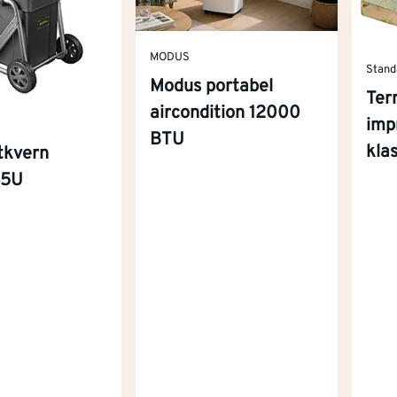
MODUS
Stand
Modus portabel
Ter
aircondition 12000
imp
BTU
kla
tkvern
45U