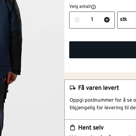
Velg antall
Antall
stk
NOBB
60765457
Artikkelnummer
101763927
Overlegen bevegelsesfrihe
Få varen levert
Fireveis stretchmateriale
Barnemodell
Nei
Oppgi postnummer for å se 
Hylsterlommer med glidelå
tilgjengelig for levering til de
Snekkerbukse/seleb
Nei
Denne ultimate allround-buksen 
ukse
overlegen bevegelsesfrihet. 
Hent selv
hylsterlommer og et sporty des
Vadere
Nei