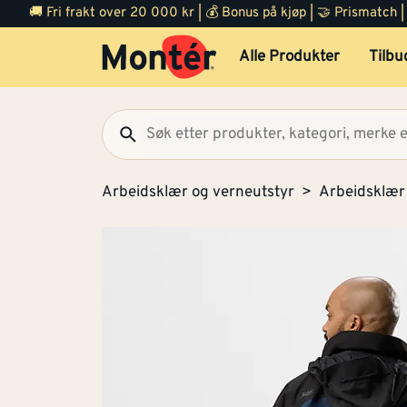
🚚 Fri frakt over 20 000 kr | 💰 Bonus på kjøp | 🤝 Prismatch
Alle Produkter
Tilbu
Arbeidsklær og verneutstyr
Arbeidsklær