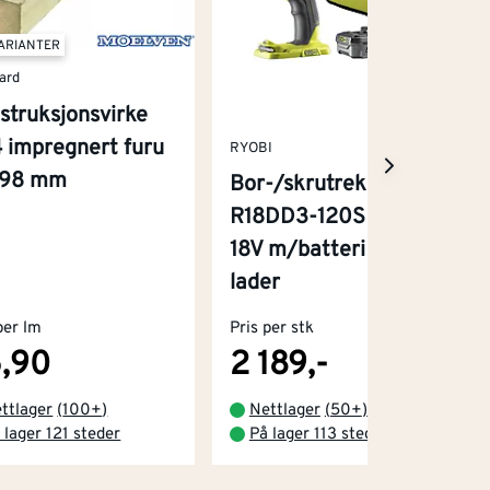
VARIANTER
ard
struksjonsvirke
 impregnert furu
RYOBI
x98 mm
Bor-/skrutrekker
R18DD3-120S One+
18V m/batteri og
lader
per lm
Pris per stk
,90
2 189,-
ttlager
(
100+
)
Nettlager
(
50+
)
 lager 121 steder
På lager 113 steder