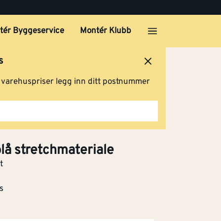
tér Byggeservice
Montér Klubb
s
ersted
Logg inn
Handlevogn
g varehuspriser legg inn ditt postnummer
å stretchmateriale
t
s