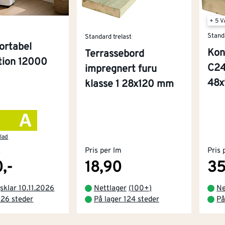
+ 5 
Stand
Standard trelast
ortabel
Kon
Terrassebord
ition 12000
C24
impregnert furu
48
klasse 1 28x120 mm
lad
k
Pris per lm
Pris 
,-
18,90
35
sklar 10.11.2026
Nettlager
(
100+
)
Ne
 26 steder
På lager 124 steder
På