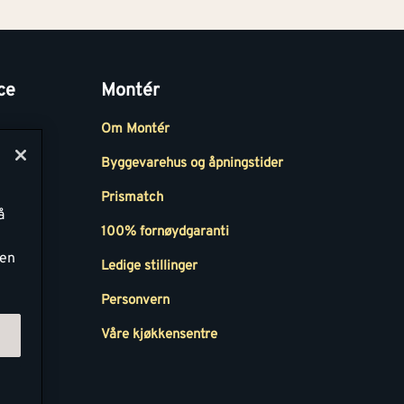
ce
Montér
Om Montér
Byggevarehus og åpningstider
Prismatch
å
r
100% fornøydgaranti
ken
Ledige stillinger
all
Personvern
Våre kjøkkensentre