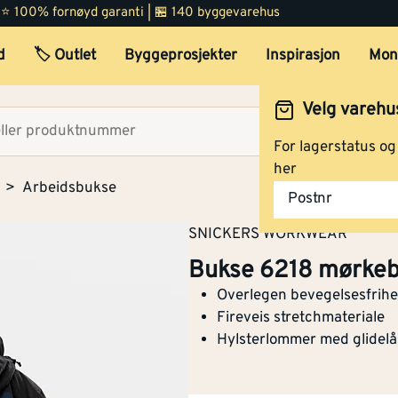
 | ⭐ 100% fornøyd garanti | 🏪 140 byggevarehus
d
🏷️ Outlet
Byggeprosjekter
Inspirasjon
Mon
Velg varehu
Velg lag
For lagerstatus o
her
Arbeidsbukse
Postnr
SNICKERS WORKWEAR
Bukse 6218 mørkebl
Overlegen bevegelsesfrihe
Fireveis stretchmateriale
Hylsterlommer med glidelå