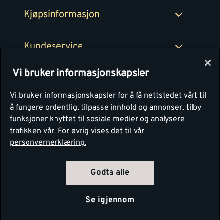
Ledige stillinger
Kjøpsinformasjon
Retur av EE-avfall
Personvern
Kundeservice
Våre kjøkkensentre
Vi bruker informasjonskapsler
Montér
Vi bruker informasjonskapsler for å få nettstedet vårt til
å fungere ordentlig, tilpasse innhold og annonser, tilby
funksjoner knyttet til sosiale medier og analysere
trafikken vår.
For øvrig vises det til vår
personvernerklæring.
Godta alle
Se igjennom