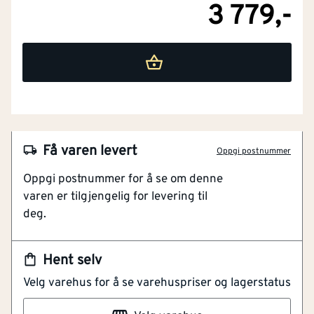
3 779,-
Få varen levert
Oppgi postnummer
Oppgi postnummer for å se om denne
varen er tilgjengelig for levering til
deg.
NOBB
60289280
Hent selv
Artikkelnummer
101266190
Velg varehus for å se varehuspriser og lagerstatus
For boring i ulike materialer
Sett med bor