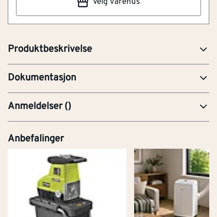
Velg varehus
Enkelt og effektivt
TRINNBOR SHW SETT 4-12 4-20 4-30 3P
PRE-Produktdatablad
Produktbeskrivelse
YTE-Ytelseserklæring (CE-merking)
Dokumentasjon
Anmeldelser
(
)
Anbefalinger