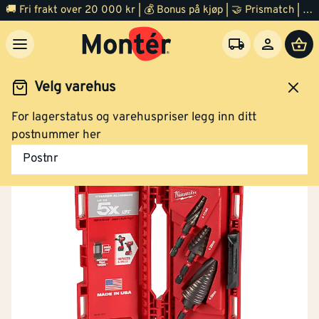
🚚 Fri frakt over 20 000 kr | 💰 Bonus på kjøp | 🤝 Prismatch | ⭐ 100% fornøyd garanti | 🏪 140 byggevarehus
Velg varehus
For lagerstatus og varehuspriser legg inn ditt
Verktøy
Tilbehør el verktøy
Tre og metallbor
postnummer her
Postnr