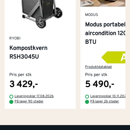
MODUS
Modus portabel
aircondition 120
RYOBI
BTU
Kompostkvern
RSH3045U
Kontakt oss
Om Montér
Produktdatablad
Pris per stk
Pris per stk
Kjøpsbetingelser
Tjenester
Byggevarehus og åpningstider
3 429,-
5 490,-
Betaling
Montér Klubb
Leveringsklar 17.08.2026
Leveringsklar 10.11.2026
Prismatch
På lager 90 steder
På lager 26 steder
Netthandel
Medlemsavtaler
100% fornøydgaranti
Retur- og angrerettsskjema
Montér Bedrift