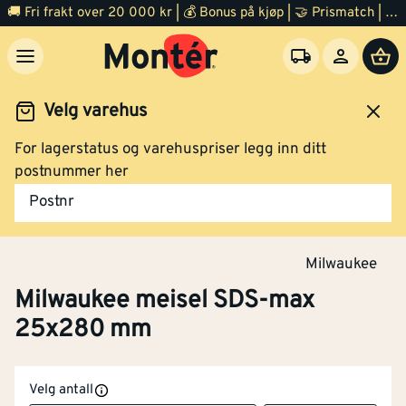
🚚 Fri frakt over 20 000 kr | 💰 Bonus på kjøp | 🤝 Prismatch | ⭐ 100% fornøyd garanti | 🏪 140 byggevarehus
Velg varehus
For lagerstatus og varehuspriser legg inn ditt
Verktøy
Tilbehør el verktøy
Tre og metallbor
postnummer her
Postnr
Milwaukee
Milwaukee meisel SDS-max
25x280 mm
Velg antall