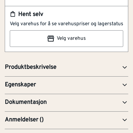
Hent selv
Velg varehus for å se varehuspriser og lagerstatus
Total lengde
[mm]
280
NOBB
23459993
Velg varehus
Meiselbredde
[mm]
25
Artikkelnummer
101254719
Perfekt til nedbryting og meisling av betong.
Verktøyfesting
SDS-max
Produktbeskrivelse
Modell / utførelse
Flatmeisel
FDV-Forvaltning, drift og vedlikehold
Egenskaper
PRE-Produktdatablad
Dokumentasjon
Anmeldelser
(
)