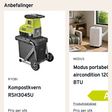
Anbefalinger
MODUS
Modus portabel
aircondition 120
RYOBI
BTU
Kompostkvern
RSH3045U
Kontakt oss
Om Montér
Produktdatablad
Pris per stk
Pris per stk
Kjøpsbetingelser