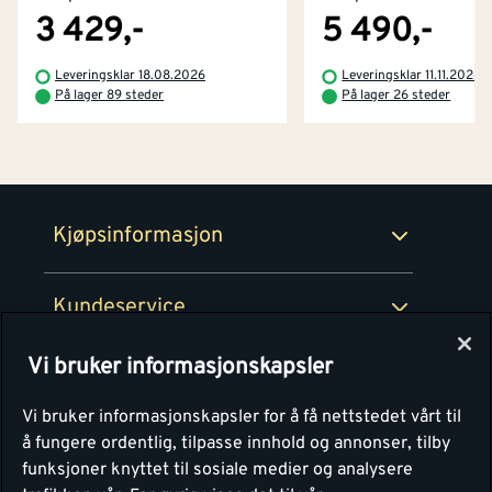
Tjenester
Byggevarehus og åpningstider
3 429,-
5 490,-
Betaling
Montér Klubb
Leveringsklar 18.08.2026
Leveringsklar 11.11.2026
Prismatch
På lager 89 steder
På lager 26 steder
Netthandel
Medlemsavtaler
100% fornøydgaranti
Retur- og angrerettsskjema
Montér Bedrift
Ledige stillinger
Kjøpsinformasjon
Retur av EE-avfall
Personvern
Kundeservice
Våre kjøkkensentre
Vi bruker informasjonskapsler
Montér
Vi bruker informasjonskapsler for å få nettstedet vårt til
å fungere ordentlig, tilpasse innhold og annonser, tilby
funksjoner knyttet til sosiale medier og analysere