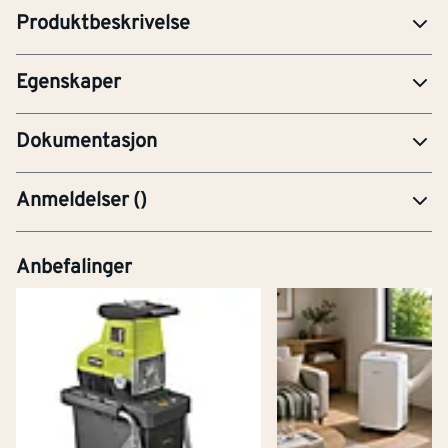
Produktbeskrivelse
Shank shape
Andre
Egenskaper
PRE-Produktdatablad
Dokumentasjon
Anmeldelser
(
)
Anbefalinger