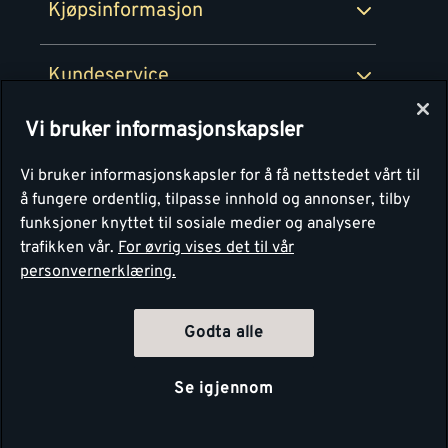
Kjøpsinformasjon
Retur av EE-avfall
Personvern
Kundeservice
Våre kjøkkensentre
Vi bruker informasjonskapsler
Montér
Vi bruker informasjonskapsler for å få nettstedet vårt til
å fungere ordentlig, tilpasse innhold og annonser, tilby
funksjoner knyttet til sosiale medier og analysere
trafikken vår.
For øvrig vises det til vår
personvernerklæring.
Godta alle
Se igjennom
Copyright Montér 2026