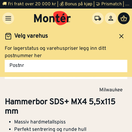
🚚 Fri frakt over 20 000 kr | 💰 Bonus på kjøp | 🤝 Prismatch | ⭐ 100% fornøyd garanti | 🏪 140 byggevarehus
Velg varehus
For lagerstatus og varehuspriser legg inn ditt
Verktøy
Tilbehør el verktøy
Tre og metallbor
postnummer her
Postnr
Milwaukee
Hammerbor SDS+ MX4 5,5x115
mm
Massiv hardmetallspiss
Perfekt sentrering og runde hull