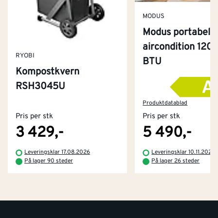
MODUS
Modus portabel
aircondition 120
RYOBI
BTU
Kompostkvern
RSH3045U
Kontakt oss
Om Montér
Produktdatablad
Pris per stk
Pris per stk
Kjøpsbetingelser
Tjenester
Byggevarehus og åpningstider
3 429,-
5 490,-
Betaling
Montér Klubb
Leveringsklar 17.08.2026
Leveringsklar 10.11.2026
Prismatch
På lager 90 steder
På lager 26 steder
Netthandel
Medlemsavtaler
100% fornøydgaranti
Retur- og angrerettsskjema
Montér Bedrift
Ledige stillinger