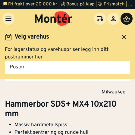
🚚 Fri frakt over 20 000 kr | 💰 Bonus på kjøp | 🤝 Prismatch | ⭐ 100% fornøyd garanti | 🏪 140 byggevarehus
Velg varehus
For lagerstatus og varehuspriser legg inn ditt
Verktøy
Tilbehør el verktøy
Tre og metallbor
postnummer her
Postnr
Milwaukee
Hammerbor SDS+ MX4 10x210
mm
Massiv hardmetallspiss
Perfekt sentrering og runde hull