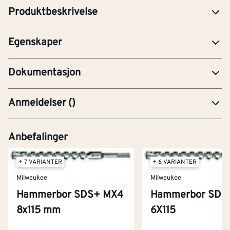
Produktbeskrivelse
Shank shape
Andre
Egenskaper
PRE-Produktdatablad
Dokumentasjon
Anmeldelser
(
)
Anbefalinger
+ 7 VARIANTER
+ 6 VARIANTER
Milwaukee
Milwaukee
Hammerbor SDS+ MX4
Hammerbor SDS
8x115 mm
6X115
Kontakt oss
Om Montér