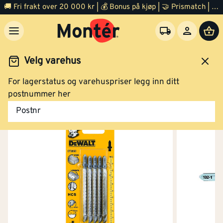
🚚 Fri frakt over 20 000 kr | 💰 Bonus på kjøp | 🤝 Prismatch | ⭐ 100% fornøyd garanti | 🏪 140 byggevarehus
Velg varehus
For lagerstatus og varehuspriser legg inn ditt
Verktøy
Tilbehør el verktøy
Sagblader
postnummer her
Postnr