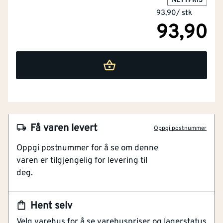
NETTPRIS
93,90
/
stk
93,90
Få varen levert
Oppgi postnummer
NOBB
26929000
Oppgi postnummer for å se om denne
Artikkelnummer
101118002
varen er tilgjengelig for levering til
deg.
Laget av karbonstål
Gir god kvalitet i forskjellige materier
Arbeidslengde på 73 mm
Egnet for kunststoff
Ja
Hent selv
Kuttedybde 40 mm
Velg varehus for å se varehuspriser og lagerstatus