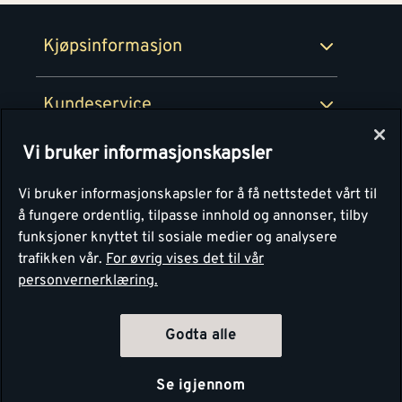
Retur- og angrerettsskjema
Montér Bedrift
Ledige stillinger
Kjøpsinformasjon
Retur av EE-avfall
Personvern
Kundeservice
Våre kjøkkensentre
Vi bruker informasjonskapsler
Montér
Vi bruker informasjonskapsler for å få nettstedet vårt til
å fungere ordentlig, tilpasse innhold og annonser, tilby
funksjoner knyttet til sosiale medier og analysere
trafikken vår.
For øvrig vises det til vår
personvernerklæring.
Godta alle
Se igjennom