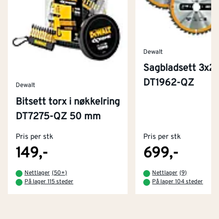
Dewalt
Sagbladsett 3x
DT1962-QZ
Dewalt
Bitsett torx i nøkkelring
Kontakt oss
DT7275-QZ 50 mm
Om Montér
Pris per stk
Pris per stk
Kjøpsbetingelser
Tjenester
Byggevarehus og åpningstider
149,-
699,-
Betaling
Montér Klubb
Nettlager
(
50+
)
Nettlager
(
9
)
Prismatch
På lager 115 steder
På lager 104 steder
Netthandel
Medlemsavtaler
100% fornøydgaranti