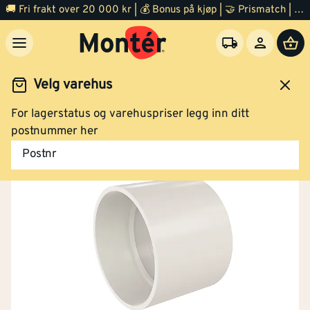
🚚 Fri frakt over 20 000 kr | 💰 Bonus på kjøp | 🤝 Prismatch | ⭐ 100% fornøyd garanti | 🏪 140 byggevarehus
Velg varehus
For lagerstatus og varehuspriser legg inn ditt
Verktøy
Støvsuger
Tilbehør
postnummer her
Postnr