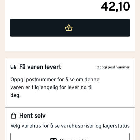
42,10
Få varen levert
Oppgi postnummer
Oppgi postnummer for å se om denne
NOBB
21543426
varen er tilgjengelig for levering til
deg.
Artikkelnummer
101122813
ABS-plast
Hent selv
Ø51 mm
Velg varehus for å se varehuspriser og lagerstatus
Diameter 51 mm