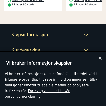
Leveringsklar 14.08.2026
Leveringsklar 09.11.2026
Prismatch
På lager 90 steder
På lager 26 steder
Netthandel
Medlemsavtaler
100% fornøydgaranti
Retur- og angrerettsskjema
Montér Bedrift
Ledige stillinger
Kjøpsinformasjon
Retur av EE-avfall
Personvern
Kundeservice
Våre kjøkkensentre
Vi bruker informasjonskapsler
Montér
Vi bruker informasjonskapsler for å få nettstedet vårt til
å fungere ordentlig, tilpasse innhold og annonser, tilby
funksjoner knyttet til sosiale medier og analysere
trafikken vår.
For øvrig vises det til vår
personvernerklæring.