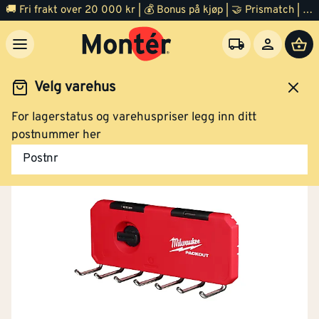
🚚 Fri frakt over 20 000 kr | 💰 Bonus på kjøp | 🤝 Prismatch | ⭐ 100% fornøyd garanti | 🏪 140 byggevarehus
Velg varehus
For lagerstatus og varehuspriser legg inn ditt
Verktøy
Oppbevaring verktøy
Verktøykasser
postnummer her
Postnr