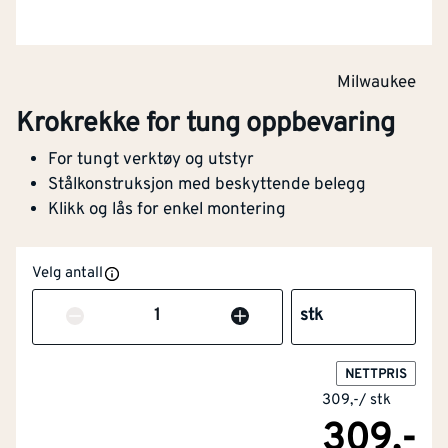
Milwaukee
Krokrekke for tung oppbevaring
For tungt verktøy og utstyr
Stålkonstruksjon med beskyttende belegg
Klikk og lås for enkel montering
Velg antall
Antall
stk
NETTPRIS
309,-
/
stk
309,-