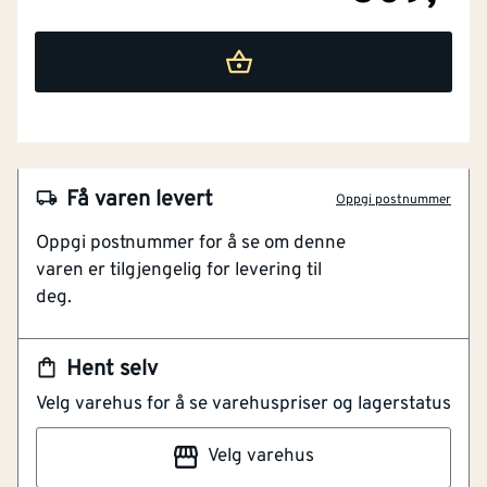
Få varen levert
Oppgi postnummer
NOBB
60122974
Oppgi postnummer for å se om denne
Artikkelnummer
101435774
varen er tilgjengelig for levering til
deg.
For tungt verktøy og utstyr
Stålkonstruksjon med beskyttende belegg
Klikk og lås for enkel montering
Hent selv
Velg varehus for å se varehuspriser og lagerstatus
Stålkroker for oppbevaring av verktøy og utstyr med
mye vekt.Belegg beskytter krokene og det som
Velg varehus
oppbevares.Enkel og rask tilgang.Sikker og enkel
Lengde (mm)
[mm]
79