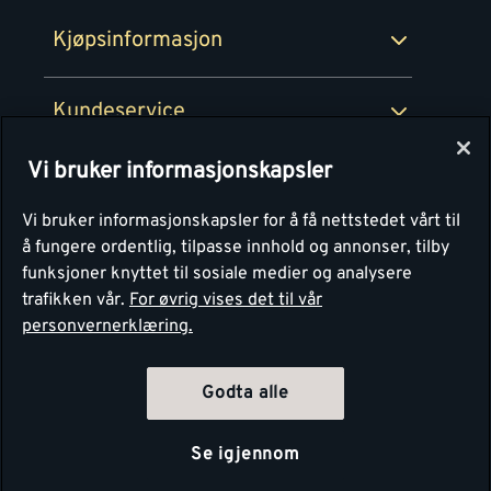
Montér Bedrift
Ledige stillinger
Kjøpsinformasjon
Retur av EE-avfall
Personvern
Kundeservice
Våre kjøkkensentre
Vi bruker informasjonskapsler
Montér
Vi bruker informasjonskapsler for å få nettstedet vårt til
å fungere ordentlig, tilpasse innhold og annonser, tilby
funksjoner knyttet til sosiale medier og analysere
trafikken vår.
For øvrig vises det til vår
personvernerklæring.
Godta alle
Se igjennom