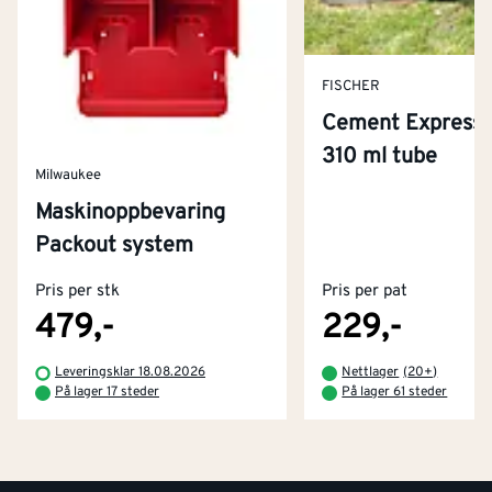
FISCHER
Cement Express 
310 ml tube
Milwaukee
Maskinoppbevaring
Kontakt oss
Packout system
Om Montér
Pris per stk
Pris per pat
Kjøpsbetingelser
Tjenester
Byggevarehus og åpningstider
479,-
229,-
Betaling
Montér Klubb
Leveringsklar 18.08.2026
Nettlager
(
20+
)
Prismatch
På lager 17 steder
På lager 61 steder
Netthandel
Medlemsavtaler
100% fornøydgaranti
Retur- og angrerettsskjema