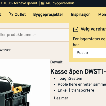
 | ⭐ 100% fornøyd garanti | 🏪 140 byggevarehus
d
🏷️ Outlet
Byggeprosjekter
Inspirasjon
Mon
Velg varehu
Velg lag
For lagerstatus o
her
kasser
Postnr
Dewalt
Kasse åpen DWST1
ToughSystem
Koble flere enheter samm
Enkel å transportere
Les mer