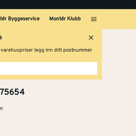
tér Byggeservice
Montér Klubb
s
ersted
Logg inn
Handlevogn
g varehuspriser legg inn ditt postnummer
-75654
en