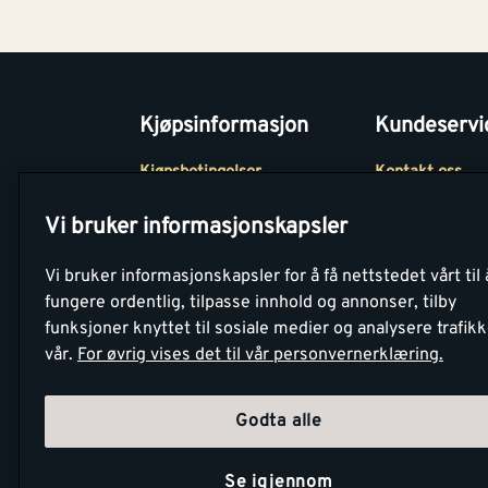
Kjøpsinformasjon
Kundeservi
Kjøpsbetingelser
Kontakt oss
Betaling
Tjenester
Vi bruker informasjonskapsler
Netthandel
Montér Klubb
Vi bruker informasjonskapsler for å få nettstedet vårt til 
Retur- og
Medlemsavtale
fungere ordentlig, tilpasse innhold og annonser, tilby
angrerettsskjema
funksjoner knyttet til sosiale medier og analysere trafik
Montér Bedrift
vår.
For øvrig vises det til vår personvernerklæring.
Retur av EE-avf
Godta alle
Se igjennom