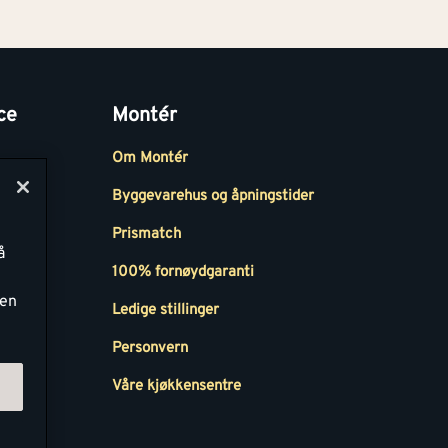
ce
Montér
Om Montér
Byggevarehus og åpningstider
Prismatch
å
r
100% fornøydgaranti
ken
Ledige stillinger
all
Personvern
Våre kjøkkensentre