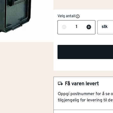
Velg antall
Antall
stk
NOBB
49604694
Artikkelnummer
101184786
Bredde
[mm]
557
Få varen levert
ToughSystem
Oppgi postnummer for å se 
Koble flere enheter samm
Høyde mm
[mm]
277
tilgjengelig for levering til de
Enkel å transportere
Robust og langvarig
Dybde
[mm]
325