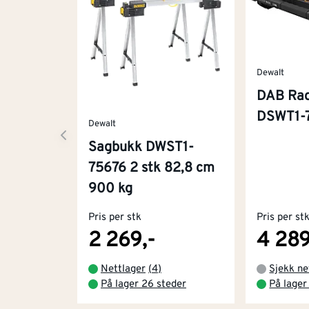
Dewalt
DAB Rad
DSWT1-
Dewalt
Sagbukk DWST1-
75676 2 stk 82,8 cm
900 kg
Pris per stk
Pris per st
2 269,-
4 289
Nettlager
(
4
)
Sjekk ne
På lager 26 steder
På lager