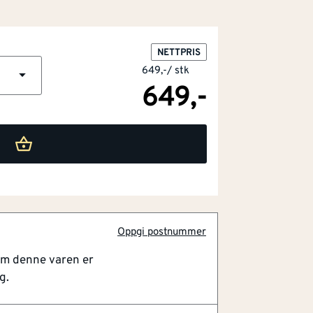
NETTPRIS
649,-
/
stk
649,-
Oppgi postnummer
om denne varen er
en
g.