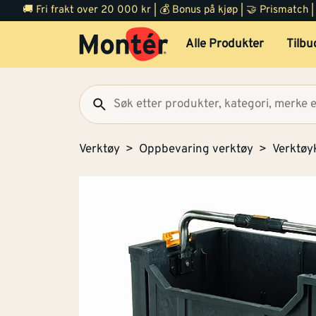
🚚 Fri frakt over 20 000 kr | 💰 Bonus på kjøp | 🤝 Prismatch
Alle Produkter
Tilbu
Verktøy
Oppbevaring verktøy
Verktøy