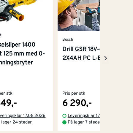
t
Bosch
kelsliper 1400
Drill GSR 18V-65
t 125 mm med 0-
2X4AH PC L-BOXX
nningsbryter
per stk
Pris per stk
849,-
6 290,-
veringsklar 17.08.2026
Leveringsklar 17.08.2026
 lager 24 steder
På lager 7 steder