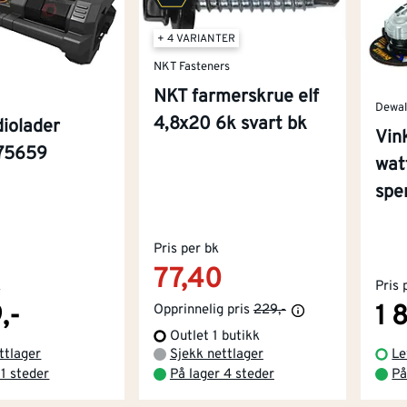
+ 4 VARIANTER
NKT Fasteners
NKT farmerskrue elf
Dewal
4,8x20 6k svart bk
iolader
Vin
75659
wat
spe
Pris per bk
77,40
k
Pris 
,-
1 
Opprinnelig pris
229,-
Outlet 1 butikk
ttlager
Sjekk nettlager
Le
 1 steder
På lager 4 steder
På